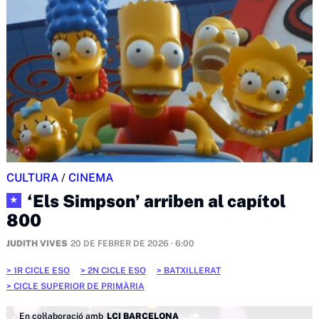
CULTURA
/
CINEMA
‘Els Simpson’ arriben al capítol
★
800
JUDITH VIVES
20 DE FEBRER DE 2026 · 6:00
1R CICLE ESO
2N CICLE ESO
BATXILLERAT
CICLE SUPERIOR DE PRIMÀRIA
En col·laboració amb
LCI BARCELONA