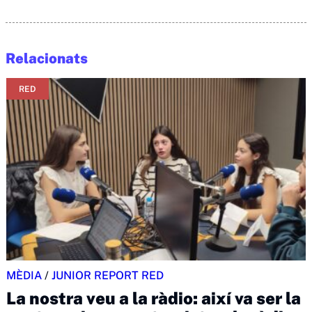
Relacionats
RED
MÈDIA
/
JUNIOR REPORT RED
La nostra veu a la ràdio: així va ser la