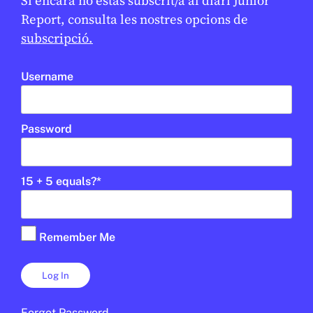
Si encara no estàs subscrit/a al diari Junior
Report, consulta les nostres opcions de
JUNIOR REPORT
10 DE FEBRER DE 2026 · 11:24
subscripció.
1R CICLE ESO
2N CICLE ESO
BATXILLERAT
CICLE SUPERIOR DE PRIMÀRIA
Username
Password
15 + 5 equals?
*
Remember Me
MÈDIA
/
EDUCACIÓ
Forgot Password