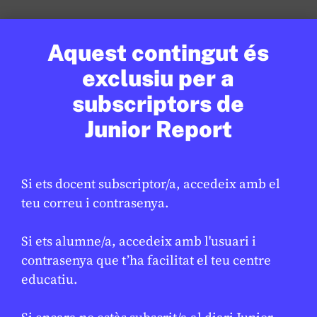
Aquest contingut és
exclusiu per a
subscriptors de
Junior Report
Si ets docent subscriptor/a, accedeix amb el
teu correu i contrasenya.
MÈDIA
/
TECNOLOGIA
Si ets alumne/a, accedeix amb l'usuari i
El projecte AI4EDU presenta a
contrasenya que t’ha facilitat el teu centre
l’EdTech Congress la seva
educatiu.
estratègia per a una IA ètica i
responsable al sector educatiu