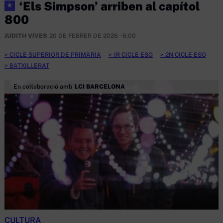
‘Els Simpson’ arriben al capítol
★
800
JUDITH VIVES
20 DE FEBRER DE 2026 · 6:00
CICLE SUPERIOR DE PRIMÀRIA
1R CICLE ESO
2N CICLE ESO
BATXILLERAT
En col·laboració amb
LCI BARCELONA
CULTURA