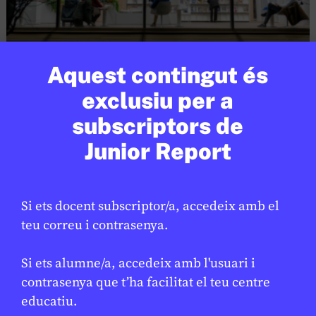
Aquest contingut és
CULTURA
/
LLETRES
exclusiu per a
25 anys de la xarxa de biblioteques
subscriptors de
de Barcelona
Junior Report
GEMMA CASTANYER
13 DE GENER DE 2026 · 13:26
Si ets docent subscriptor/a, accedeix amb el
En col·laboració amb
AJUNTAMENT DE BARCELONA
teu correu i contrasenya.
Si ets alumne/a, accedeix amb l'usuari i
contrasenya que t’ha facilitat el teu centre
educatiu.