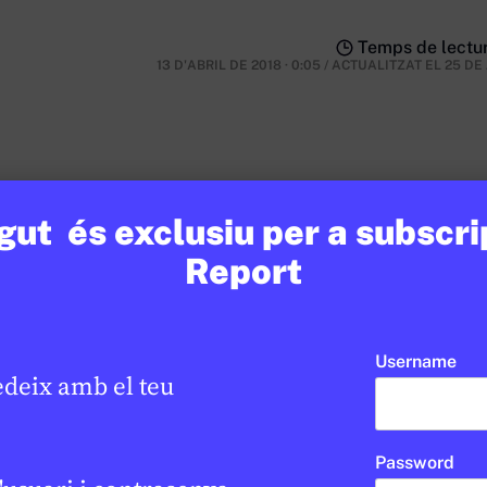
Temps de lectur
13 D'ABRIL DE 2018 · 0:05
/
ACTUALITZAT EL
25 DE
nsulta
ut és exclusiu per a subscri
Report
Username
edeix amb el teu
Password
RED