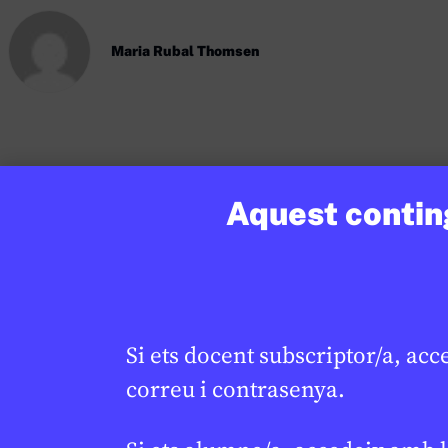
Maria Rubal Thomsen
Si vols treballar més sobre aquest tema co
Aquest conting
CR
tots els recursos aquí.
Si ets docent subscriptor/a, acc
Continguts relacionats
correu i contrasenya.