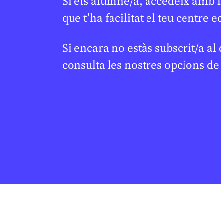
Si ets alumne/a, accedeix amb l
que t’ha facilitat el teu centre e
Si encara no estàs subscrit/a al
consulta les nostres opcions d
XARXES SOCIALS
/
INTEL·LIGÈNCIA
CULTURA
/
C
ARTIFICIAL
‘Els S
★
Mark Zuckerberg
★
capítol 
declara en un judici sobre
JUDITH VIVES
20
l’addicció a les xarxes
socials
CICLE SUPERIO
1R CICLE ESO
JAUME ESTEVE
24 DE FEBRER DE 2026 · 6:00
BATXILLERAT
1R CICLE ESO
2N CICLE ESO
BATXILLERAT
CICLE SUPERIOR DE PRIMÀRIA