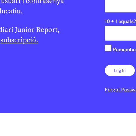
'usuari i contrasenya
ducatiu.
10 + 1 equals?
 diari Junior Report,
e
subscripció.
Remembe
INEMA
MÈDIA
/
JUNIOR REPORT RE
impson’ arriben al
La nostra veu a la 
800
així va ser la nostr
primera entrevista 
 DE FEBRER DE 2026 · 6:00
ràdio d’Andorra
Forgot Passw
R DE PRIMÀRIA
SANT ERMENGOL REPORT
2N CICLE ESO
ANDORRA LA VELLA
1R CICLE ESO
1R CICLE ESO