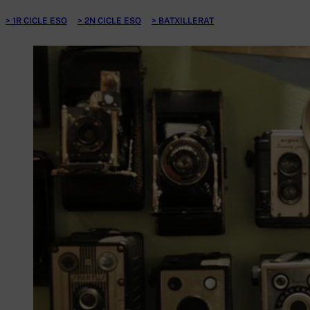
1R CICLE ESO
2N CICLE ESO
BATXILLERAT