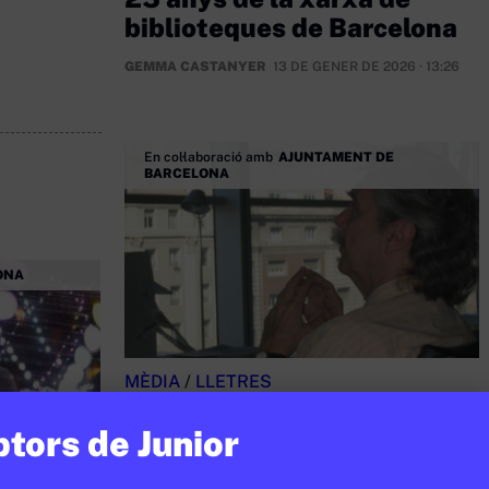
biblioteques de Barcelona
GEMMA CASTANYER
13 DE GENER DE 2026 · 13:26
En col·laboració amb
AJUNTAMENT DE
BARCELONA
ONA
MÈDIA
/
LLETRES
Lluís Permanyer, Medalla
ptors de Junior
d’Or de Barcelona
GEMMA CASTANYER
16 DE DESEMBRE DE 2025 ·