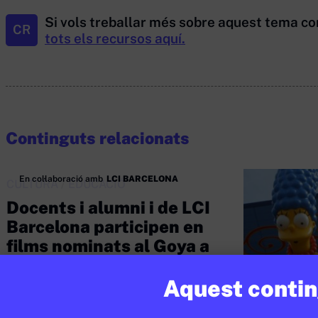
Si vols treballar més sobre aquest tema co
CR
tots els recursos aquí.
Continguts relacionats
En col·laboració amb
LCI BARCELONA
CULTURA
/
EDUCACIÓ
Docents i alumni i de LCI
Barcelona participen en
films nominats al Goya a
Millor Pel·lícula d’Animació
Aquest conting
JUDITH VIVES
24 DE FEBRER DE 2026 · 9:50