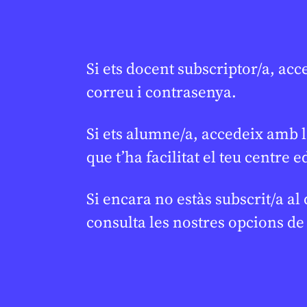
CULTURA
/
C
‘Els S
★
capítol 
Si ets docent subscriptor/a, acc
JUDITH VIVES
20
correu i contrasenya.
CICLE SUPERIO
1R CICLE ESO
BATXILLERAT
Si ets alumne/a, accedeix amb l
que t’ha facilitat el teu centre e
Si encara no estàs subscrit/a al
consulta les nostres opcions d