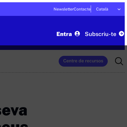
Newsletter
Contacte
Català
Entra
Subscriu-te
Searc
Centre de recursos
for:
seva
seus