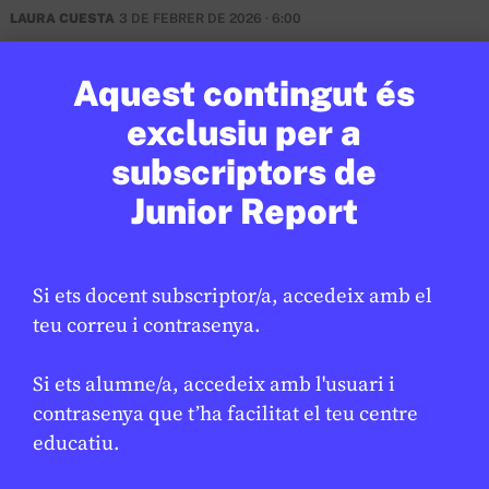
LAURA CUESTA
3 DE FEBRER DE 2026 · 6:00
CICLE SUPERIOR DE PRIMÀRIA
1R CICLE ESO
2N CICLE ESO
Aquest contingut és
BATXILLERAT
exclusiu per a
subscriptors de
Junior Report
Si ets docent subscriptor/a, accedeix amb el
teu correu i contrasenya.
Si ets alumne/a, accedeix amb l'usuari i
contrasenya que t’ha facilitat el teu centre
educatiu.
CULTURA
/
MÚSICA
Wolfgang Amadeus Mozart: 270
★