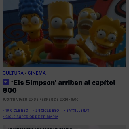
CULTURA
/
CINEMA
‘Els Simpson’ arriben al capítol
★
800
JUDITH VIVES
20 DE FEBRER DE 2026 · 6:00
1R CICLE ESO
2N CICLE ESO
BATXILLERAT
CICLE SUPERIOR DE PRIMÀRIA
En col·laboració amb
LCI BARCELONA