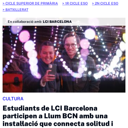
CICLE SUPERIOR DE PRIMÀRIA
1R CICLE ESO
2N CICLE ESO
BATXILLERAT
En col·laboració amb
LCI BARCELONA
CULTURA
Estudiants de LCI Barcelona
participen a Llum BCN amb una
instal·lació que connecta solitud i