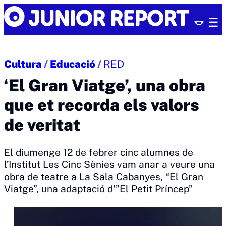
Skip
Junior
to
Report
content
Cultura
/
Educació
/
RED
‘El Gran Viatge’, una obra
que et recorda els valors
de veritat
El diumenge 12 de febrer cinc alumnes de
l’Institut Les Cinc Sènies vam anar a veure una
obra de teatre a La Sala Cabanyes, “El Gran
Viatge”, una adaptació d'”El Petit Príncep”