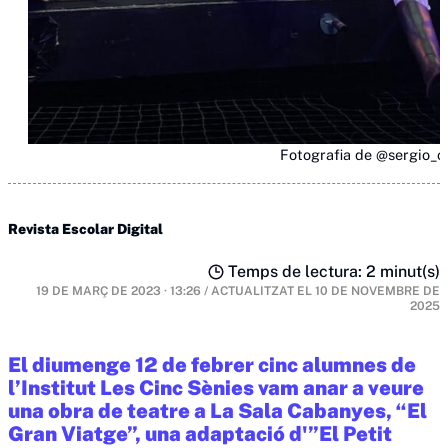
Fotografia de @sergio_
Revista Escolar Digital
Temps de lectura: 2 minut(s)
19 DE MARÇ DE 2023 · 13:26
/
ACTUALITZAT EL
10 DE NOVEMBRE DE
2025
El diumenge 12 de febrer cinc alumnes de
l’Institut Les Cinc Sènies vam anar a veure
una obra de teatre a La Sala Cabanyes, “El
Gran Viatge”, una adaptació d'”El Petit