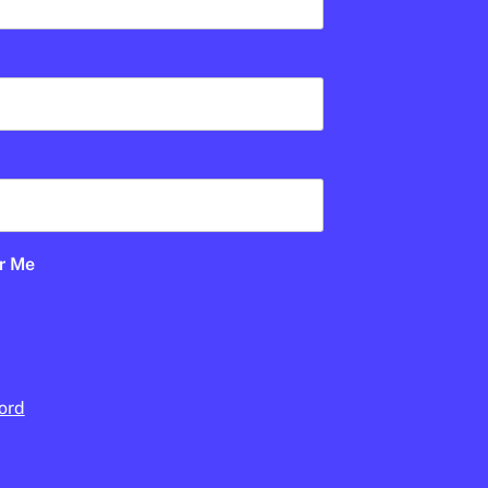
CULTURA
/
CINEMA
Pel·lícules per reflexionar
sobre la pau i la no-
violència
PABLO ESTACIO
16 DE DESEMBRE DE 2025 · 17:03
CICLE SUPERIOR DE PRIMÀRIA
1R CICLE ESO
2N CICLE ESO
BATXILLERAT
r Me
ord