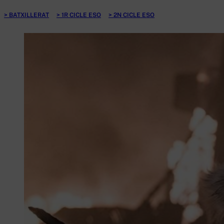
BATXILLERAT
1R CICLE ESO
2N CICLE ESO