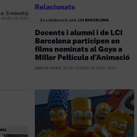
Relacionats
a: 5 minut(s)
E MARÇ DE 2025
En col·laboració amb
LCI BARCELONA
CULTURA
/
ART
Docents i alumni i de LCI
Barcelona participen en
films nominats al Goya a
Millor Pel·lícula d’Animació
JUDITH VIVES
24 DE FEBRER DE 2026 · 9:50
ONA