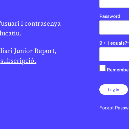
Password
'usuari i contrasenya
ducatiu.
9 + 1 equals?
*
 diari Junior Report,
e
subscripció.
Remembe
Forgot Passw