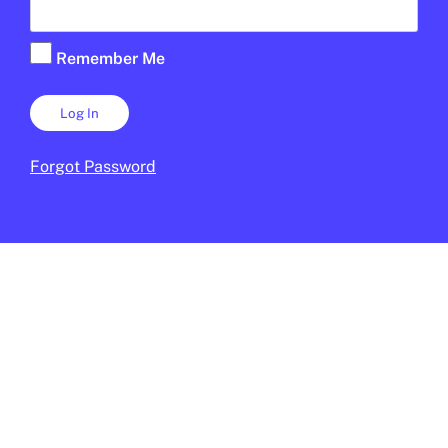
Remember Me
Forgot Password
MÈDIA
/
TECNOLOGIA
L’EdTech Congress Barcelona es
consolida com a esdeveniment de
referència en tecnologia educativa
JUNIOR REPORT
9 DE FEBRER DE 2026 · 13:50
CICLE SUPERIOR DE PRIMÀRIA
1R CICLE ESO
2N CICLE ESO