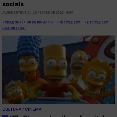
socials
JAUME ESTEVE
24 DE FEBRER DE 2026 · 6:00
CICLE SUPERIOR DE PRIMÀRIA
1R CICLE ESO
2N CICLE ESO
BATXILLERAT
CULTURA
/
CINEMA