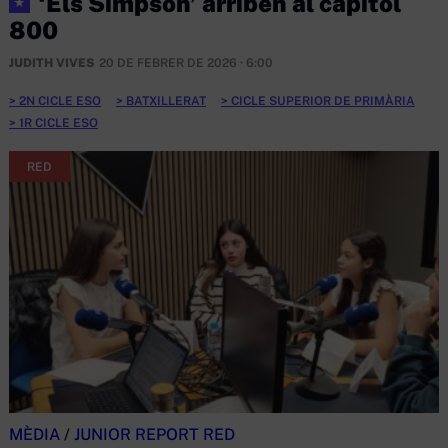
‘Els Simpson’ arriben al capítol
★
800
JUDITH VIVES
20 DE FEBRER DE 2026 · 6:00
2N CICLE ESO
BATXILLERAT
CICLE SUPERIOR DE PRIMÀRIA
1R CICLE ESO
RED
MÈDIA
/
JUNIOR REPORT RED