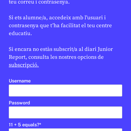
teu correu i contrasenya.
Si ets alumne/a, accedeix amb l'usuari i
contrasenya que t’ha facilitat el teu centre
educatiu.
Si encara no estàs subscrit/a al diari Junior
Report, consulta les nostres opcions de
MÈDIA
/
EDUCACIÓ
subscripció.
El projecte AI4EDU presenta a
l’EdTech Congress la seva
Username
estratègia per a una IA ètica i
responsable al sector educatiu
JUNIOR REPORT
10 DE FEBRER DE 2026 · 11:24
Password
CICLE SUPERIOR DE PRIMÀRIA
1R CICLE ESO
2N CICLE ESO
BATXILLERAT
11 + 5 equals?
*