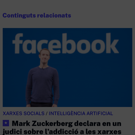
Continguts relacionats
XARXES SOCIALS
/
INTEL·LIGÈNCIA ARTIFICIAL
Mark Zuckerberg declara en un
★
judici sobre l’addicció a les xarxes