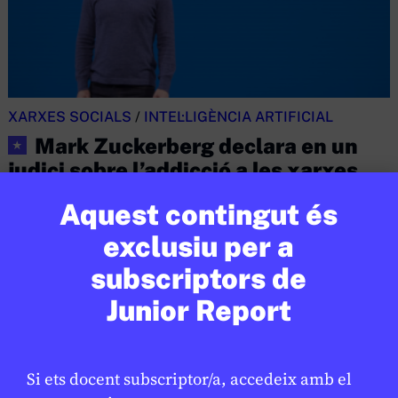
XARXES SOCIALS
/
INTEL·LIGÈNCIA ARTIFICIAL
Mark Zuckerberg declara en un
★
judici sobre l’addicció a les xarxes
socials
Aquest contingut és
JAUME ESTEVE
24 DE FEBRER DE 2026 · 6:00
exclusiu per a
CICLE SUPERIOR DE PRIMÀRIA
1R CICLE ESO
2N CICLE ESO
subscriptors de
BATXILLERAT
Junior Report
Si ets docent subscriptor/a, accedeix amb el