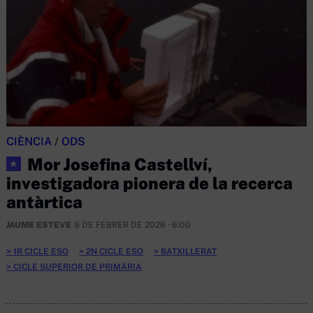
CIÈNCIA
/
ODS
Mor Josefina Castellví,
★
investigadora pionera de la recerca
antàrtica
JAUME ESTEVE
9 DE FEBRER DE 2026 · 6:00
1R CICLE ESO
2N CICLE ESO
BATXILLERAT
CICLE SUPERIOR DE PRIMÀRIA