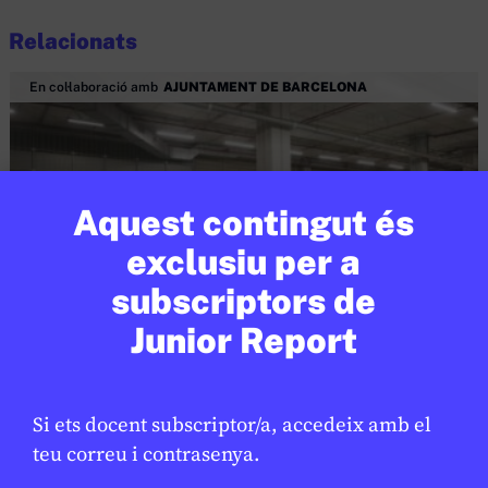
Relacionats
En col·laboració amb
AJUNTAMENT DE BARCELONA
Aquest contingut és
exclusiu per a
subscriptors de
Junior Report
SOCIETAT
/
ODS
Barcelona reforça la neteja per
Si ets docent subscriptor/a, accedeix amb el
millorar el manteniment de l’espai
teu correu i contrasenya.
públic