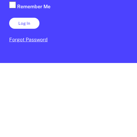
Remember Me
Forgot Password
CULTURA
/
ODS
Comença el Carnaval: quin és
★
l’origen d’aquesta festa?
JUDITH VIVES
13 DE FEBRER DE 2026 · 6:00