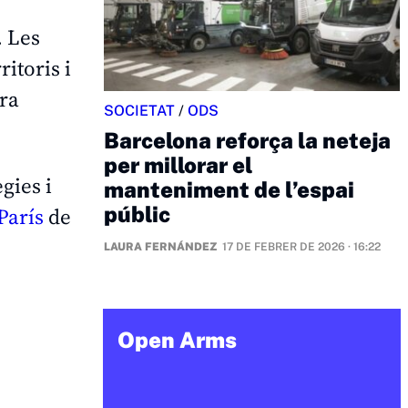
. Les
itoris i
era
SOCIETAT
/
ODS
Barcelona reforça la neteja
per millorar el
gies i
manteniment de l’espai
públic
París
de
LAURA FERNÁNDEZ
17 DE FEBRER DE 2026 · 16:22
Open Arms