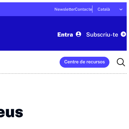
Newsletter
Contacte
Català
Entra
Subscriu-te
Searc
Centre de recursos
for:
seus