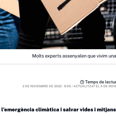
Molts experts assenyalen que vivim una v
Temps de lectur
2 DE NOVEMBRE DE 2022 · 9:05
/
ACTUALITZAT EL
4 DE NOV
’emergència climàtica i salvar vides i mitjans