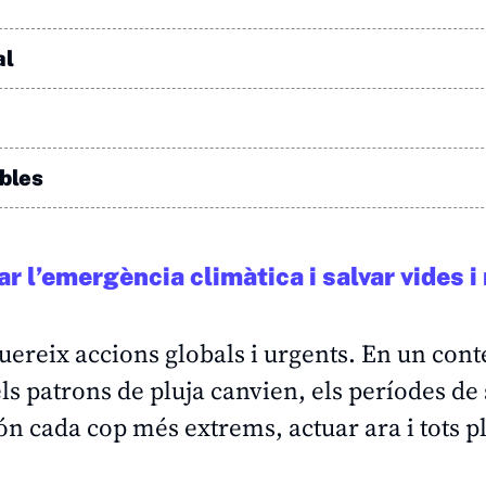
al
ables
 l’emergència climàtica i salvar vides i
uereix accions globals i urgents. En un cont
els patrons de pluja canvien, els períodes d
n cada cop més extrems, actuar ara i tots pl