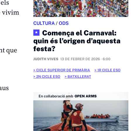
els
e vivim
CULTURA
/
ODS
Comença el Carnaval:
★
quin és l’origen d’aquesta
festa?
nt que
JUDITH VIVES
13 DE FEBRER DE 2026 · 6:00
CICLE SUPERIOR DE PRIMÀRIA
1R CICLE ESO
2N CICLE ESO
BATXILLERAT
aus
En col·laboració amb
OPEN ARMS