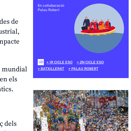
En col·laboració:
Palau Robert
 des de
strial,
impacte
UD
1R CICLE ESO
2N CICLE ESO
a mundial
BATXILLERAT
PALAU ROBERT
 en els
tics.
ç dels