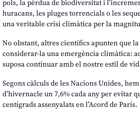
pols, la pèrdua de biodiversitat i l’incre
huracans, les pluges torrencials o les seq
una veritable
crisi climàtica
per la magnitud
No obstant, altres científics apunten que l
considerar-la una
emergència climàtica
: 
suposa continuar amb el nostre estil de vid
Segons càlculs de les Nacions Unides, hem 
d’hivernacle un 7,6% cada any per evitar qu
centígrads assenyalats en l’Acord de París.