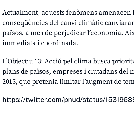
Actualment, aquests fenòmens amenacen la n
conseqüències del canvi climàtic canviaran 
països, a més de perjudicar l’economia. Ai
immediata i coordinada.
L’
Objectiu 13: Acció pel clima
busca prioritz
plans de països, empreses i ciutadans del m
2015, que pretenia limitar l’augment de temp
https://twitter.com/pnud/status/15319