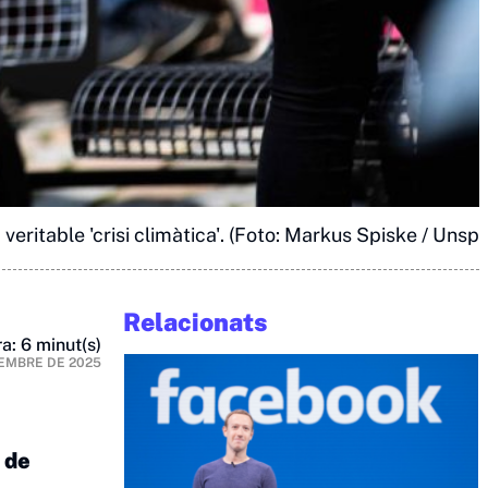
eritable 'crisi climàtica'. (Foto: Markus Spiske / Unspl
Relacionats
a: 6 minut(s)
EMBRE DE 2025
 de