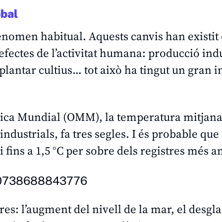
obal
fenomen habitual. Aquests canvis han existit
efectes de l’activitat humana: producció indu
plantar cultius… tot això ha tingut un gran 
gica Mundial (OMM), la temperatura mitjan
eindustrials, fa tres segles. I és probable que
ins a 1,5 °C per sobre dels registres més an
450738688843776
es: l’augment del nivell de la mar, el desgla