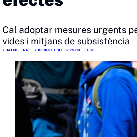
Cal adoptar mesures urgents per
vides i mitjans de subsistència
BATXILLERAT
1R CICLE ESO
2N CICLE ESO