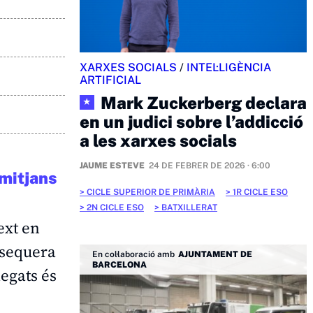
XARXES SOCIALS
/
INTEL·LIGÈNCIA
ARTIFICIAL
Mark Zuckerberg declara
★
en un judici sobre l’addicció
a les xarxes socials
JAUME ESTEVE
24 DE FEBRER DE 2026 · 6:00
 mitjans
CICLE SUPERIOR DE PRIMÀRIA
1R CICLE ESO
2N CICLE ESO
BATXILLERAT
ext en
e sequera
En col·laboració amb
AJUNTAMENT DE
BARCELONA
egats és