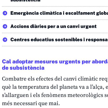
Emergència climàtica i escalfament glob
Accions diàries per a un canvi urgent
Centres educatius sostenibles i respons
Cal adoptar mesures urgents per abordar
de subsistència
Combatre els efectes del canvi climàtic req
què la temperatura del planeta va a l’alça, 
s’allarguen i els fenòmens meteorològics só
més necessari que mai.