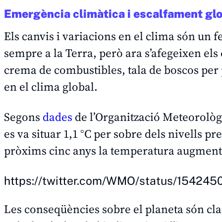
Emergència climàtica i escalfament gl
Els canvis i variacions en el clima són un 
sempre a la Terra, però ara s’afegeixen els 
crema de combustibles, tala de boscos per 
en el clima global.
Segons
dades
de l’Organització Meteorolò
es va situar 1,1 °C per sobre dels nivells pr
pròxims cinc anys la temperatura augmenti f
https://twitter.com/WMO/status/1542
Les conseqüències sobre el planeta són clar