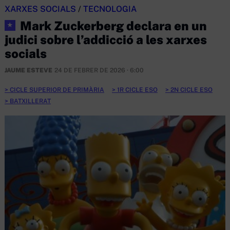
XARXES SOCIALS
/
TECNOLOGIA
Mark Zuckerberg declara en un
★
judici sobre l’addicció a les xarxes
socials
JAUME ESTEVE
24 DE FEBRER DE 2026 · 6:00
CICLE SUPERIOR DE PRIMÀRIA
1R CICLE ESO
2N CICLE ESO
BATXILLERAT