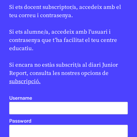
Si ets docent subscriptor/a, accedeix amb el
teu correu i contrasenya.
Si ets alumne/a, accedeix amb l'usuari i
contrasenya que t’ha facilitat el teu centre
educatiu.
Si encara no estàs subscrit/a al diari Junior
Report, consulta les nostres opcions de
subscripció.
MÈDIA
/
EDUCACIÓ
El projecte AI4EDU presenta a
Username
l’EdTech Congress la seva
estratègia per a una IA ètica i
responsable al sector educatiu
Password
JUNIOR REPORT
10 DE FEBRER DE 2026 · 11:24