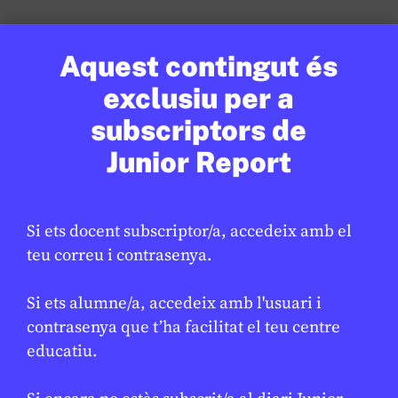
Aquest contingut és
exclusiu per a
subscriptors de
Junior Report
Si ets docent subscriptor/a, accedeix amb el
teu correu i contrasenya.
MÈDIA
/
EDUCACIÓ
Si ets alumne/a, accedeix amb l'usuari i
El projecte AI4EDU presenta a
contrasenya que t’ha facilitat el teu centre
l’EdTech Congress la seva
educatiu.
estratègia per a una IA ètica i
responsable al sector educatiu