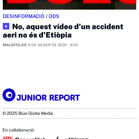
DESINFORMACIÓ
/
ODS
No, aquest vídeo d’un accident
★
aeri no és d’Etiòpia
MALDITA.ES
9 DE GENER DE 2020 · 9:05
© 2025 Blue Globe Media
En col·laboració: