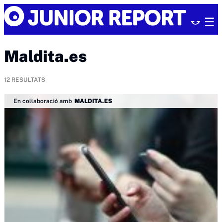
Skip
Junior
to
Report
content
Maldita.es
12
RESULTATS
En col·laboració amb
MALDITA.ES