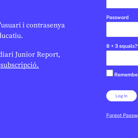
Password
'usuari i contrasenya
ducatiu.
8 + 3 equals?
 diari Junior Report,
e
subscripció.
Remembe
Forgot Passw