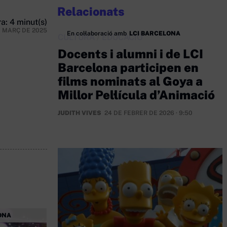
Relacionats
a: 4 minut(s)
E MARÇ DE 2025
En col·laboració amb
LCI BARCELONA
CULTURA
/
EDUCACIÓ
Docents i alumni i de LCI
Barcelona participen en
films nominats al Goya a
Millor Pel·lícula d’Animació
JUDITH VIVES
24 DE FEBRER DE 2026 · 9:50
ONA