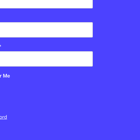
CULTURA
/
CINEMA
Pel·lícules per reflexionar
sobre la pau i la no-
violència
*
PABLO ESTACIO
16 DE DESEMBRE DE 2025 · 17:03
CICLE SUPERIOR DE PRIMÀRIA
1R CICLE ESO
2N CICLE ESO
BATXILLERAT
r Me
ord