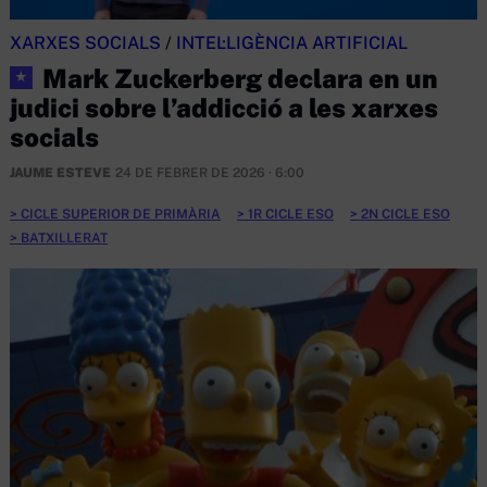
XARXES SOCIALS
/
INTEL·LIGÈNCIA ARTIFICIAL
Mark Zuckerberg declara en un
★
judici sobre l’addicció a les xarxes
socials
JAUME ESTEVE
24 DE FEBRER DE 2026 · 6:00
CICLE SUPERIOR DE PRIMÀRIA
1R CICLE ESO
2N CICLE ESO
BATXILLERAT