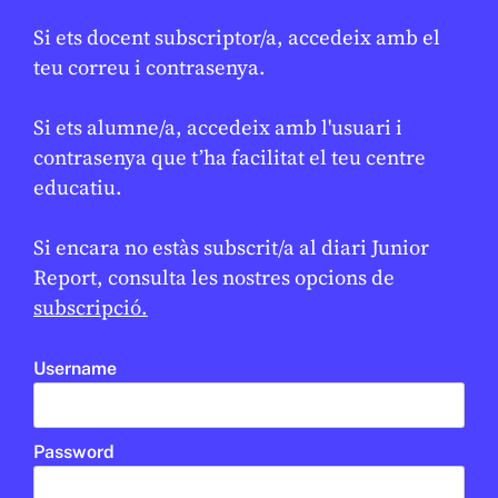
Si ets docent subscriptor/a, accedeix amb el
teu correu i contrasenya.
Si ets alumne/a, accedeix amb l'usuari i
contrasenya que t’ha facilitat el teu centre
educatiu.
Si encara no estàs subscrit/a al diari Junior
Report, consulta les nostres opcions de
subscripció.
MÈDIA
/
INTEL·LIGÈNCIA ARTIFICIAL
Username
El projecte AI4EDU presenta a
l’EdTech Congress la seva
estratègia per a una IA ètica i
Password
responsable al sector educatiu