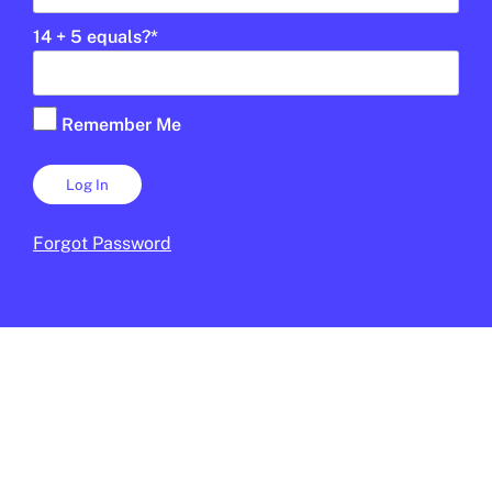
JUNIOR REPORT
10 DE FEBRER DE 2026 · 11:24
14 + 5 equals?
*
CICLE SUPERIOR DE PRIMÀRIA
1R CICLE ESO
2N CICLE ESO
BATXILLERAT
Remember Me
Forgot Password
MÈDIA
/
EDUCACIÓ
L’EdTech Congress Barcelona es