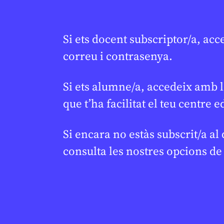
JUDITH VIVES
20
CICLE SUPERIO
1R CICLE ESO
Si ets docent subscriptor/a, acc
BATXILLERAT
correu i contrasenya.
Si ets alumne/a, accedeix amb l
que t’ha facilitat el teu centre e
Si encara no estàs subscrit/a al
consulta les nostres opcions d