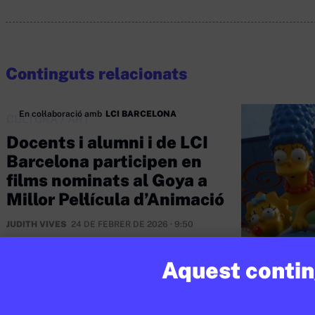
Continguts relacionats
En col·laboració amb
LCI BARCELONA
CULTURA
/
ART
Docents i alumni i de LCI
Barcelona participen en
films nominats al Goya a
Millor Pel·lícula d’Animació
JUDITH VIVES
24 DE FEBRER DE 2026 · 9:50
CULTURA
/
C
Aquest conting
‘Els S
★
capítol 