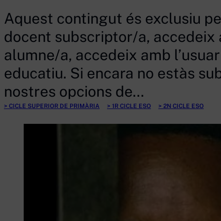
Aquest contingut és exclusiu per
docent subscriptor/a, accedeix a
alumne/a, accedeix amb l’usuari 
educatiu. Si encara no estàs subs
nostres opcions de…
CICLE SUPERIOR DE PRIMÀRIA
1R CICLE ESO
2N CICLE ESO