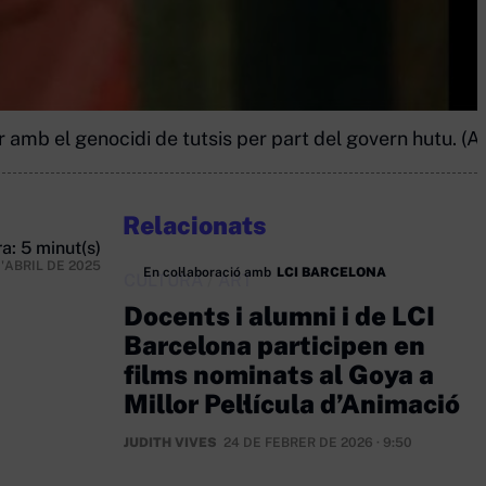
r amb el genocidi de tutsis per part del govern hutu. (A
Relacionats
a: 5 minut(s)
D'ABRIL DE 2025
En col·laboració amb
LCI BARCELONA
CULTURA
/
ART
Docents i alumni i de LCI
Barcelona participen en
films nominats al Goya a
Millor Pel·lícula d’Animació
JUDITH VIVES
24 DE FEBRER DE 2026 · 9:50