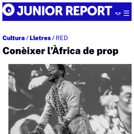
Skip
Junior
to
Report
content
Cultura
/
Lletres
/
RED
Conèixer l’Àfrica de prop