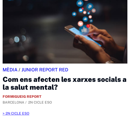
MÈDIA
/
JUNIOR REPORT RED
Com ens afecten les xarxes socials a
la salut mental?
FORMIGUEIG REPORT
BARCELONA
2N CICLE ESO
2N CICLE ESO