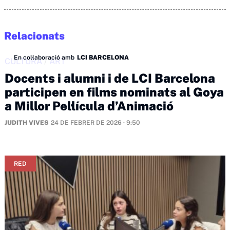
Relacionats
En col·laboració amb
LCI BARCELONA
CULTURA
/
ART
Docents i alumni i de LCI Barcelona
participen en films nominats al Goya
a Millor Pel·lícula d’Animació
JUDITH VIVES
24 DE FEBRER DE 2026 · 9:50
RED