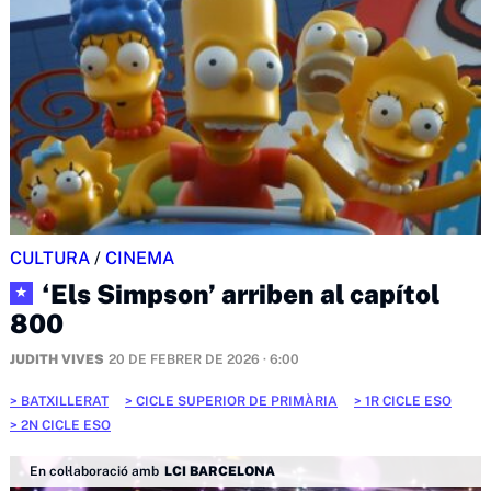
CULTURA
/
CINEMA
‘Els Simpson’ arriben al capítol
★
800
JUDITH VIVES
20 DE FEBRER DE 2026 · 6:00
BATXILLERAT
CICLE SUPERIOR DE PRIMÀRIA
1R CICLE ESO
2N CICLE ESO
En col·laboració amb
LCI BARCELONA