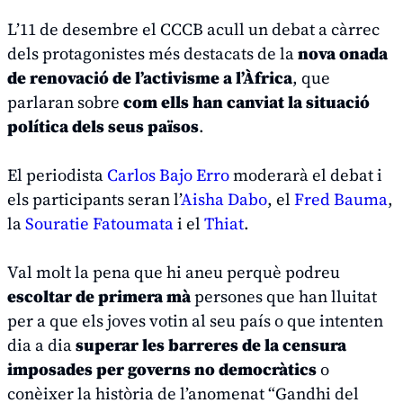
L’11 de desembre el CCCB acull un debat a càrrec
dels protagonistes més destacats de la
nova onada
de renovació de l’activisme a l’Àfrica
, que
parlaran sobre
com ells han canviat la situació
política dels seus països
.
El periodista
Carlos Bajo Erro
moderarà el debat i
els participants seran l’
Aisha Dabo
, el
Fred Bauma
,
la
Souratie Fatoumata
i el
Thiat
.
Val molt la pena que hi aneu perquè podreu
escoltar de primera mà
persones que han lluitat
per a que els joves votin al seu país o que intenten
dia a dia
superar les barreres de la censura
imposades per governs no democràtics
o
conèixer la història de l’anomenat “Gandhi del