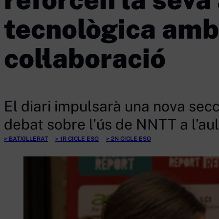
tecnològica amb
col·laboració
El diari impulsarà una nova secc
debat sobre l’ús de NNTT a l’au
BATXILLERAT
1R CICLE ESO
2N CICLE ESO