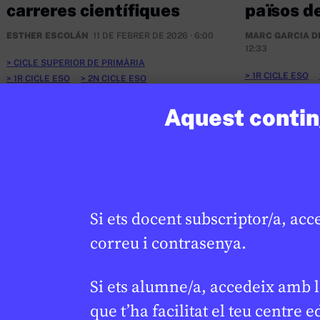
carreres científiques
països d
ESTHER ESCOLÁN
11 DE FEBRER DE 2026 · 6:00
MARC GARCIA D
12:33
CICLE SUPERIOR DE PRIMÀRIA
1R CICLE ESO
1R CICLE ESO
2N CICLE ESO
BATXILLERAT
BATXILLERAT
Aquest conting
Si ets docent subscriptor/a, acc
correu i contrasenya.
Si ets alumne/a, accedeix amb l
que t’ha facilitat el teu centre e