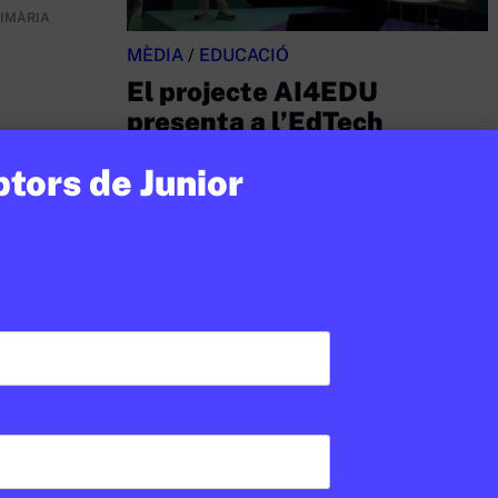
RIMÀRIA
MÈDIA
/
EDUCACIÓ
El projecte AI4EDU
presenta a l’EdTech
Congress la seva estratègia
ptors de Junior
per a una IA ètica i
responsable al sector
educatiu
JUNIOR REPORT
10 DE FEBRER DE 2026 · 11:24
CICLE SUPERIOR DE PRIMÀRIA
1R CICLE ESO
2N CICLE ESO
BATXILLERAT