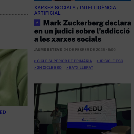
XARXES SOCIALS
/
INTEL·LIGÈNCIA
ARTIFICIAL
Mark Zuckerberg declara
★
en un judici sobre l’addicció
a les xarxes socials
JAUME ESTEVE
24 DE FEBRER DE 2026 · 6:00
CICLE SUPERIOR DE PRIMÀRIA
1R CICLE ESO
2N CICLE ESO
BATXILLERAT
RED