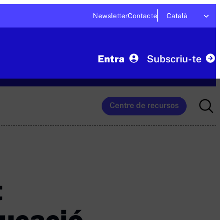
Newsletter
Contacte
Català
Entra
Subscriu-te
Searc
Centre de recursos
for:
t
ducació