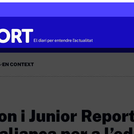
El diari per entendre l'actualitat
EN CONTEXT
on i Junior Repor
aliança per a l’e