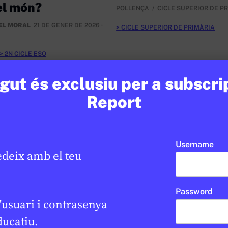
el món?
POLLENÇA
CICLE SUPERIOR DE P
EL MORAL
21 DE GENER DE 2026 ·
CICLE SUPERIOR DE PRIMÀRIA
2N CICLE ESO
ut és exclusiu per a subscri
Report
Username
edeix amb el teu
Password
'usuari i contrasenya
ducatiu.