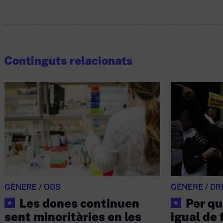
Continguts relacionats
GÈNERE
/
ODS
GÈNERE
/
DR
Les dones continuen
Per qu
★
★
sent minoritàries en les
igual de f