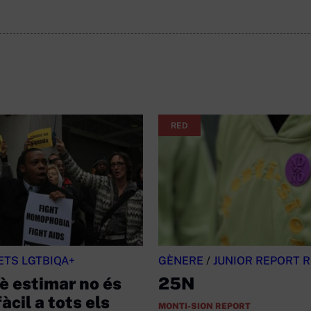
RED
ETS LGTBIQA+
GÈNERE
/
JUNIOR REPORT 
è estimar no és
25N
àcil a tots els
MONTI-SION REPORT