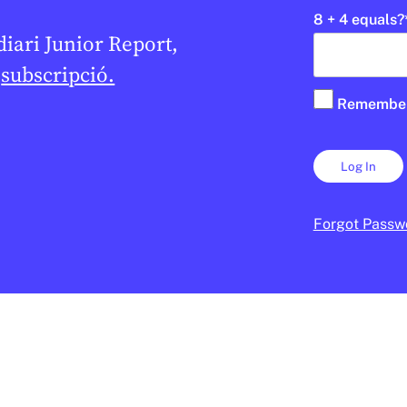
8 + 4 equals?
 diari Junior Report,
e
subscripció.
Remembe
Forgot Passw