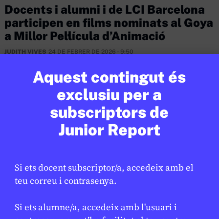
Docents i alumni i de LCI Barcelona
participen en films nominats al Goya
a Millor Pel·lícula d’Animació
JUDITH VIVES
24 DE FEBRER DE 2026 · 9:50
Aquest contingut és
exclusiu per a
subscriptors de
Junior Report
Si ets docent subscriptor/a, accedeix amb el
teu correu i contrasenya.
Si ets alumne/a, accedeix amb l'usuari i