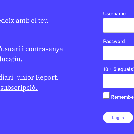
Username
edeix amb el teu
Password
'usuari i contrasenya
ducatiu.
10 + 5 equals
 diari Junior Report,
e
subscripció.
Remembe