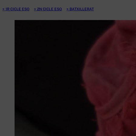
1R CICLE ESO
2N CICLE ESO
BATXILLERAT