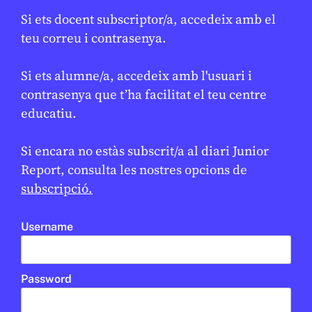
Si ets docent subscriptor/a, accedeix amb el
teu correu i contrasenya.
CONFLICTES
/
HISTÒRIA
Si ets alumne/a, accedeix amb l'usuari i
Què va ser l’Holocaust?
contrasenya que t’ha facilitat el teu centre
educatiu.
DANIEL MOYA
22 DE GENER DE 2026 · 13:32
CICLE SUPERIOR DE PRIMÀRIA
1R CICLE ESO
2N CICLE ESO
Si encara no estàs subscrit/a al diari Junior
BATXILLERAT
Report, consulta les nostres opcions de
subscripció.
EN CONTEXT
Username
Password