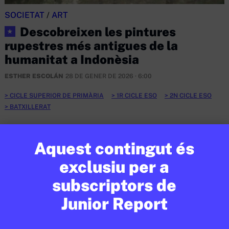
SOCIETAT
/
ART
Descobreixen les pintures
★
rupestres més antigues de la
humanitat a Indonèsia
ESTHER ESCOLÁN
28 DE GENER DE 2026 · 6:00
CICLE SUPERIOR DE PRIMÀRIA
1R CICLE ESO
2N CICLE ESO
BATXILLERAT
EN CONTEXT
Aquest contingut és
exclusiu per a
subscriptors de
Junior Report