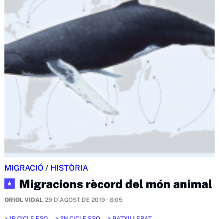
MIGRACIÓ
/
HISTÒRIA
Migracions rècord del món animal
★
ORIOL VIDAL
29 D'AGOST DE 2019 · 8:05
1R CICLE ESO
2N CICLE ESO
BATXILLERAT