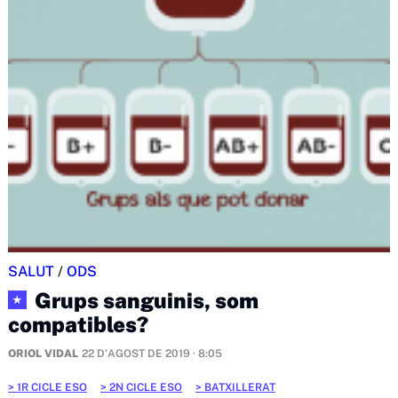
SALUT
/
ODS
Grups sanguinis, som
★
compatibles?
ORIOL VIDAL
22 D'AGOST DE 2019 · 8:05
1R CICLE ESO
2N CICLE ESO
BATXILLERAT