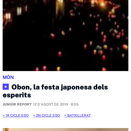
MÓN
Obon, la festa japonesa dels
★
esperits
JUNIOR REPORT
12 D'AGOST DE 2019 · 8:05
1R CICLE ESO
2N CICLE ESO
BATXILLERAT