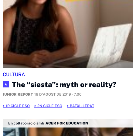
CULTURA
The “siesta”: myth or reality?
★
JUNIOR REPORT
16 D'AGOST DE 2019 · 7:00
1R CICLE ESO
2N CICLE ESO
BATXILLERAT
En col·laboració amb
ACER FOR EDUCATION