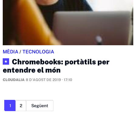
MÈDIA
/
TECNOLOGIA
Chromebooks: portàtils per
★
entendre el món
CLOUDALIA
8 D'AGOST DE 2019 · 17:10
Paginació
1
2
Següent
de
les
entrades