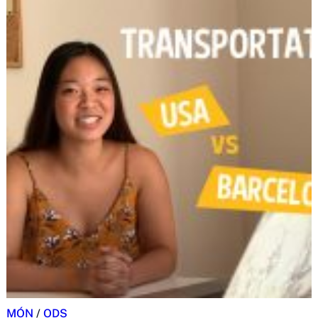
MÓN
/
ODS