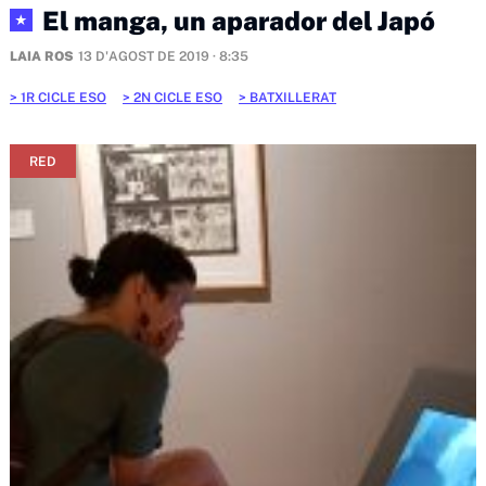
El manga, un aparador del Japó
★
LAIA ROS
13 D'AGOST DE 2019 · 8:35
1R CICLE ESO
2N CICLE ESO
BATXILLERAT
RED