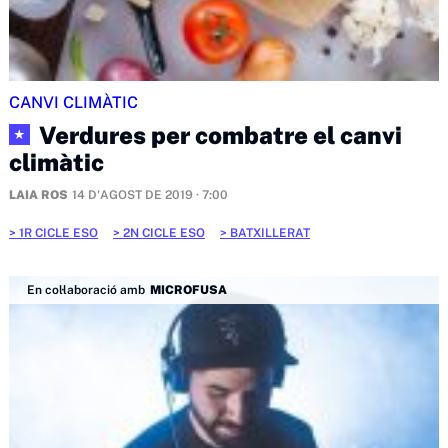
CANVI CLIMÀTIC
Verdures per combatre el canvi
★
climàtic
LAIA ROS
14 D'AGOST DE 2019 · 7:00
1R CICLE ESO
2N CICLE ESO
BATXILLERAT
En col·laboració amb
MICROFUSA