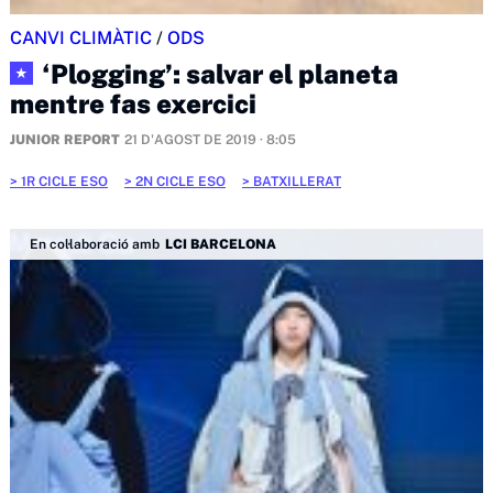
CANVI CLIMÀTIC
/
ODS
‘Plogging’: salvar el planeta
★
mentre fas exercici
JUNIOR REPORT
21 D'AGOST DE 2019 · 8:05
1R CICLE ESO
2N CICLE ESO
BATXILLERAT
En col·laboració amb
LCI BARCELONA