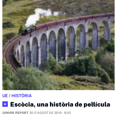
UE
/
HISTÒRIA
Escòcia, una història de pel·lícula
★
JUNIOR REPORT
20 D'AGOST DE 2019 · 8:05