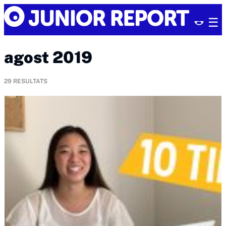
Skip
Junior
to
Report
content
agost 2019
29
RESULTATS