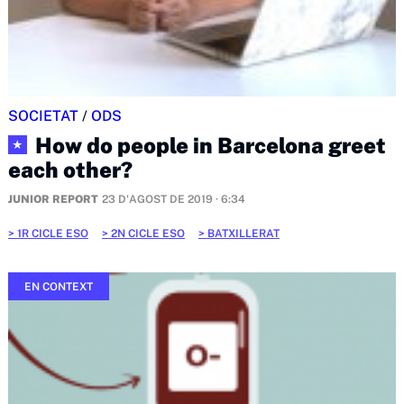
SOCIETAT
/
ODS
How do people in Barcelona greet
★
each other?
JUNIOR REPORT
23 D'AGOST DE 2019 · 6:34
1R CICLE ESO
2N CICLE ESO
BATXILLERAT
EN CONTEXT