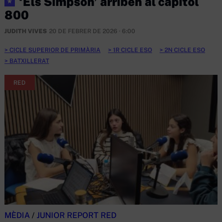
‘Els Simpson’ arriben al capítol
★
800
JUDITH VIVES
20 DE FEBRER DE 2026 · 6:00
CICLE SUPERIOR DE PRIMÀRIA
1R CICLE ESO
2N CICLE ESO
BATXILLERAT
RED
MÈDIA
/
JUNIOR REPORT RED