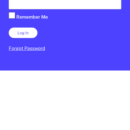
Remember Me
Forgot Password
SOCIETAT
/
TECNOLOGIA
L’EdTech Congress Barcelona es
consolida com a esdeveniment de
referència en tecnologia educativa
JUNIOR REPORT
9 DE FEBRER DE 2026 · 13:50
CICLE SUPERIOR DE PRIMÀRIA
1R CICLE ESO
2N CICLE ESO