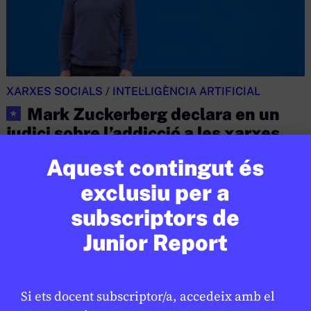
XARXES SOCIALS
/
INTEL·LIGÈNCIA ARTIFICIAL
Mark Zuckerberg declara en un
★
judici sobre l’addicció a les xarxes
socials
Aquest contingut és
JAUME ESTEVE
24 DE FEBRER DE 2026 · 6:00
exclusiu per a
1R CICLE ESO
2N CICLE ESO
BATXILLERAT
subscriptors de
CICLE SUPERIOR DE PRIMÀRIA
Junior Report
Si ets docent subscriptor/a, accedeix amb el