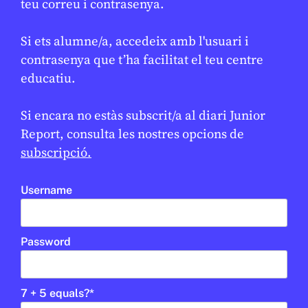
teu correu i contrasenya.
Si ets alumne/a, accedeix amb l'usuari i
contrasenya que t’ha facilitat el teu centre
educatiu.
Si encara no estàs subscrit/a al diari Junior
Report, consulta les nostres opcions de
MÈDIA
/
EDUCACIÓ
subscripció.
El projecte AI4EDU presenta a
l’EdTech Congress la seva
Username
estratègia per a una IA ètica i
responsable al sector educatiu
JUNIOR REPORT
10 DE FEBRER DE 2026 · 11:24
Password
CICLE SUPERIOR DE PRIMÀRIA
1R CICLE ESO
2N CICLE ESO
BATXILLERAT
7 + 5 equals?
*