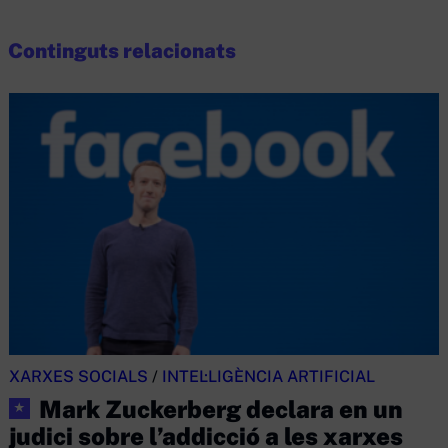
Continguts relacionats
XARXES SOCIALS
/
INTEL·LIGÈNCIA ARTIFICIAL
Mark Zuckerberg declara en un
★
judici sobre l’addicció a les xarxes