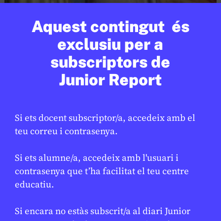
CIÈNCIA
/
EXPLORACIÓ ESPACIAL
Aquest contingut és
L’estrella de Nadal, un misteri per
★
exclusiu per a
resoldre
subscriptors de
PARC ASTRONÒMIC MONTSEC
5 DE GENER DE 2026 · 6:00
Junior Report
Si ets docent subscriptor/a, accedeix amb el
teu correu i contrasenya.
Si ets alumne/a, accedeix amb l'usuari i
contrasenya que t’ha facilitat el teu centre
educatiu.
Si encara no estàs subscrit/a al diari Junior