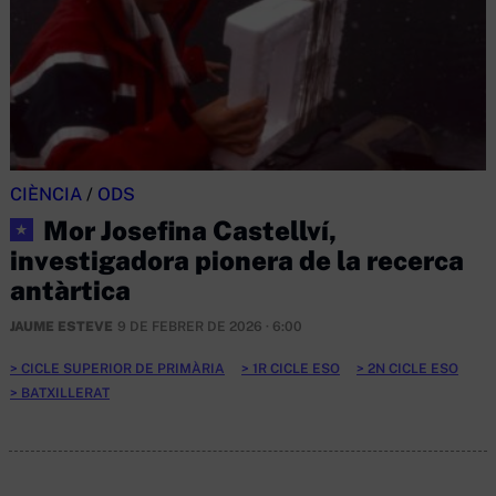
CIÈNCIA
/
ODS
Mor Josefina Castellví,
★
investigadora pionera de la recerca
antàrtica
JAUME ESTEVE
9 DE FEBRER DE 2026 · 6:00
CICLE SUPERIOR DE PRIMÀRIA
1R CICLE ESO
2N CICLE ESO
BATXILLERAT