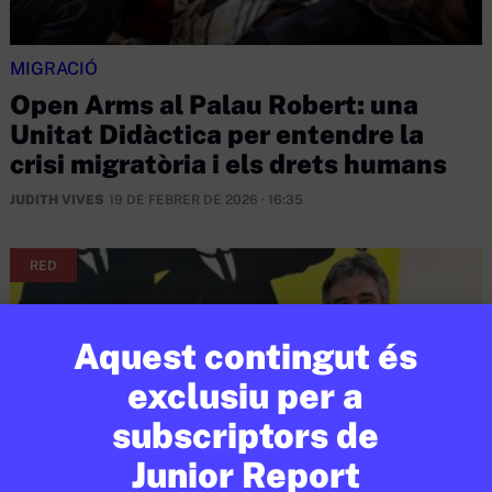
MIGRACIÓ
Open Arms al Palau Robert: una
Unitat Didàctica per entendre la
crisi migratòria i els drets humans
JUDITH VIVES
19 DE FEBRER DE 2026 · 16:35
RED
Aquest contingut és
exclusiu per a
subscriptors de
Junior Report