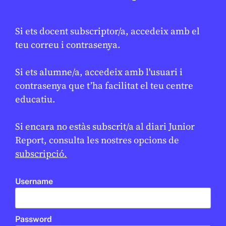
Si ets docent subscriptor/a, accedeix amb el
SOCIETAT
/
JUNIOR REPORT RED
teu correu i contrasenya.
El català avui: conversa amb en
Marcel, docent i periodista
Si ets alumne/a, accedeix amb l'usuari i
CREU DE SABA REPORT
contrasenya que t’ha facilitat el teu centre
OLESA DE MONTSERRAT
BATXILLERAT
educatiu.
BATXILLERAT
Si encara no estàs subscrit/a al diari Junior
RED
Report, consulta les nostres opcions de
subscripció.
Username
Password