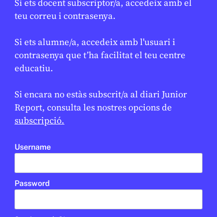
Si ets docent subscriptor/a, accedeix amb el
Didàctica per comprendre la gestió
teu correu i contrasenya.
de l’aigua i els reptes per conservar-
la
Si ets alumne/a, accedeix amb l'usuari i
JUDITH VIVES
13 DE GENER DE 2026 · 8:00
contrasenya que t’ha facilitat el teu centre
educatiu.
En col·laboració amb
MUSEU DE LES AIGÜES
Si encara no estàs subscrit/a al diari Junior
Report, consulta les nostres opcions de
subscripció.
Username
Password
CANVI CLIMÀTIC
/
ODS