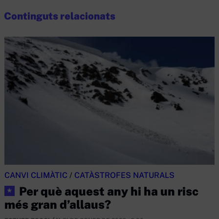
Continguts relacionats
CANVI CLIMÀTIC
/
CATÀSTROFES NATURALS
Per què aquest any hi ha un risc
★
més gran d’allaus?