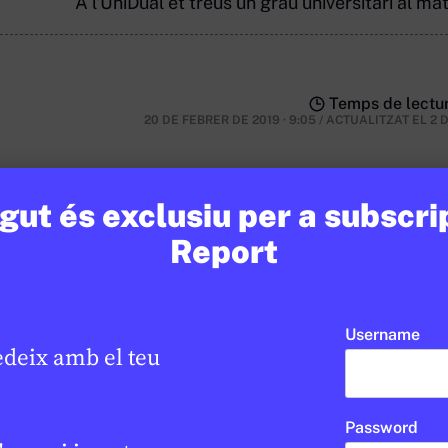
A l'UniDual et treus un grau universitari al m
Temps de lectur
20 DE FEBRER DE 2019 · 9:05
/
ACTUALITZAT EL
2 
ut és exclusiu per a subscri
Report
nsulta
Username
edeix amb el teu
Password