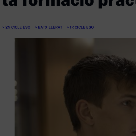
2N CICLE ESO
BATXILLERAT
1R CICLE ESO