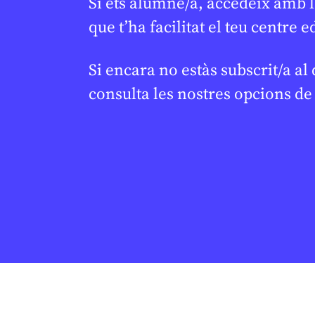
Si ets alumne/a, accedeix amb l
que t’ha facilitat el teu centre e
En col·laboració amb
PALAU ROBERT
RED
Si encara no estàs subscrit/a al
consulta les nostres opcions d
MIGRACIÓ
SOCIETAT
/
J
Open Arms al Palau
El català
Robert: una Unitat
amb en M
Didàctica per entendre la
periodis
crisi migratòria i els drets
CREU DE SABA 
humans
OLESA DE MONT
JUDITH VIVES
19 DE FEBRER DE 2026 · 16:35
BATXILLERAT