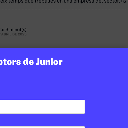
ateix temps que treballes en una empresa del sector. (Ge
a: 3 minut(s)
D'ABRIL DE 2025
ptors de Junior