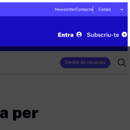
Newsletter
Contacte
Català
Entra
Subscriu-te
Searc
Centre de recursos
for:
a per