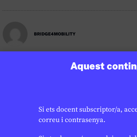
BRIDGE4MOBILITY
Aquest conting
Si vols treballar més sobre aquest tema co
CR
tots els recursos aquí.
Si ets docent subscriptor/a, acc
correu i contrasenya.
Continguts relacionats