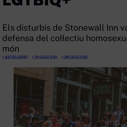
Els disturbis de Stonewall Inn 
defensa del col·lectiu homosexua
món
BATXILLERAT
1R CICLE ESO
2N CICLE ESO