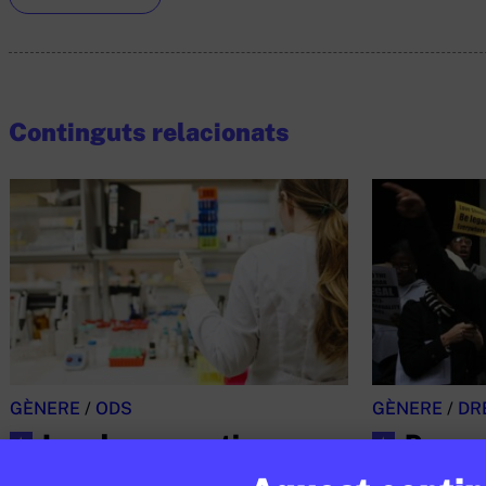
Continguts relacionats
GÈNERE
/
ODS
GÈNERE
/
DR
Les dones continuen
Per qu
★
★
sent minoritàries en les
igual de f