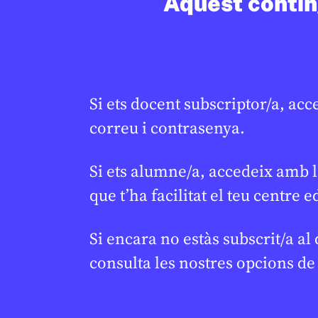
Aquest conting
carreres científiques
països d
ESTHER ESCOLÁN
11 DE FEBRER DE 2026 · 6:00
MARC GARCIA D
12:33
2N CICLE ESO
BATXILLERAT
1R CICLE ESO
CICLE SUPERIOR DE PRIMÀRIA
BATXILLERAT
1R CICLE ESO
Si ets docent subscriptor/a, acc
correu i contrasenya.
Si ets alumne/a, accedeix amb l
que t’ha facilitat el teu centre e
Si encara no estàs subscrit/a al
consulta les nostres opcions d