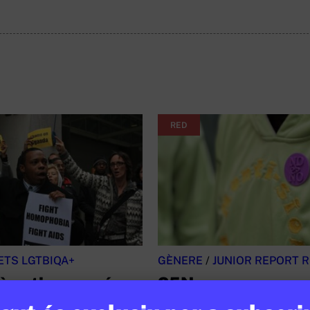
RED
ETS LGTBIQA+
GÈNERE
/
JUNIOR REPORT 
è estimar no és
25N
àcil a tots els
MONTI-SION REPORT