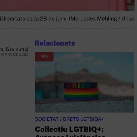
 i llibertats cada 28 de juny. (Mercedes Mehling / Unspl
Relacionats
a: 5 minut(s)
E MARÇ DE 2025
RED
SOCIETAT
/
DRETS LGTBIQA+
Col·lectiu LGTBIQ+: