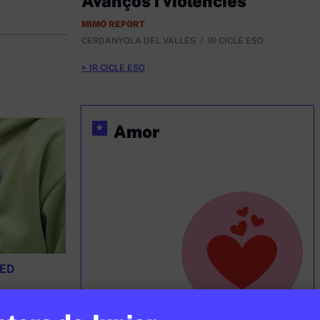
Avanços i violències
MIMÓ REPORT
CERDANYOLA DEL VALLÈS
1R CICLE ESO
1R CICLE ESO
Amor
★
RED