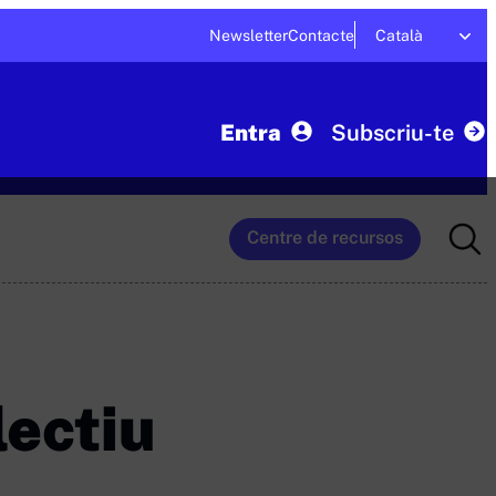
Newsletter
Contacte
Català
Entra
Subscriu-te
Searc
Centre de recursos
for:
lectiu