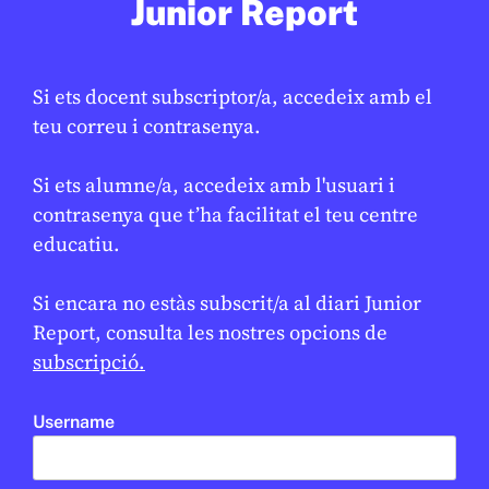
Junior Report
Si ets docent subscriptor/a, accedeix amb el
teu correu i contrasenya.
SOCIETAT
/
JUNIOR REPORT RED
El català avui: conversa amb en
Si ets alumne/a, accedeix amb l'usuari i
Marcel, docent i periodista
contrasenya que t’ha facilitat el teu centre
CREU DE SABA REPORT
educatiu.
OLESA DE MONTSERRAT
BATXILLERAT
BATXILLERAT
Si encara no estàs subscrit/a al diari Junior
Report, consulta les nostres opcions de
RED
subscripció.
Username