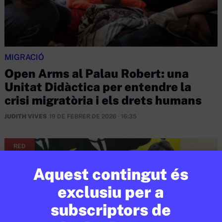
MIGRACIÓ
Open Arms al Palau Robert: una
Unitat Didàctica per entendre la
crisi migratòria i els drets humans
JUDITH VIVES
19 DE FEBRER DE 2026 · 16:35
RED
Aquest contingut és
exclusiu per a
subscriptors de