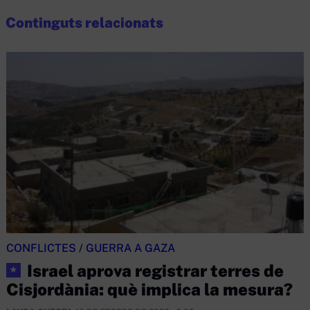
Continguts relacionats
CONFLICTES
/
GUERRA A GAZA
Israel aprova registrar terres de
★
Cisjordània: què implica la mesura?