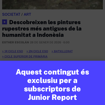
SOCIETAT
/
ART
Descobreixen les pintures
★
rupestres més antigues de la
humanitat a Indonèsia
ESTHER ESCOLÁN
28 DE GENER DE 2026 · 6:00
1R CICLE ESO
2N CICLE ESO
BATXILLERAT
CICLE SUPERIOR DE PRIMÀRIA
Aquest contingut és
EN CONTEXT
exclusiu per a
subscriptors de
Junior Report