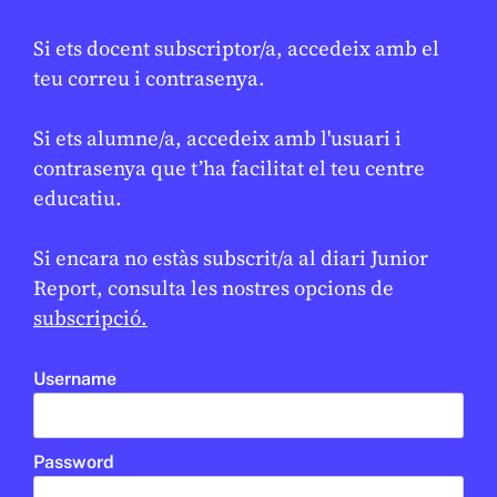
Si ets docent subscriptor/a, accedeix amb el
teu correu i contrasenya.
Si ets alumne/a, accedeix amb l'usuari i
CONFLICTES
/
HISTÒRIA
contrasenya que t’ha facilitat el teu centre
Què va ser l’Holocaust?
educatiu.
DANIEL MOYA
22 DE GENER DE 2026 · 13:32
Si encara no estàs subscrit/a al diari Junior
CICLE SUPERIOR DE PRIMÀRIA
1R CICLE ESO
2N CICLE ESO
BATXILLERAT
Report, consulta les nostres opcions de
subscripció.
EN CONTEXT
Username
Password