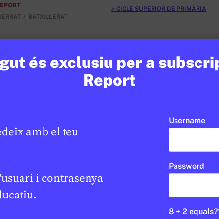
REPORT
CICLE SUPERIOR DE PRIMÀRIA
SERRAT
BATXILLERAT
ut és exclusiu per a subscri
Report
Username
edeix amb el teu
Password
'usuari i contrasenya
ducatiu.
8 + 2 equals?