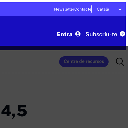
Newsletter
Contacte
Català
Entra
Subscriu-te
Searc
Centre de recursos
for:
14,5