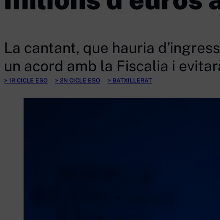
La cantant, que hauria d’ingress
un acord amb la Fiscalia i evita
1R CICLE ESO
2N CICLE ESO
BATXILLERAT