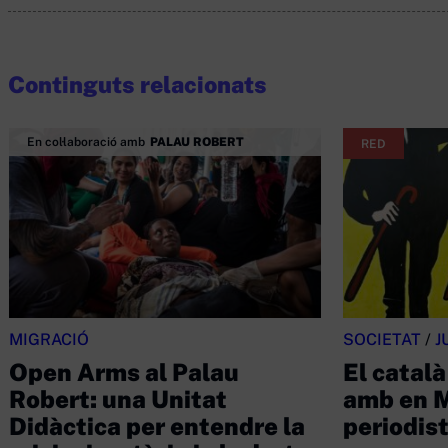
Continguts relacionats
En col·laboració amb
PALAU ROBERT
RED
MIGRACIÓ
SOCIETAT
/
J
Open Arms al Palau
El català
Robert: una Unitat
amb en M
Didàctica per entendre la
periodis