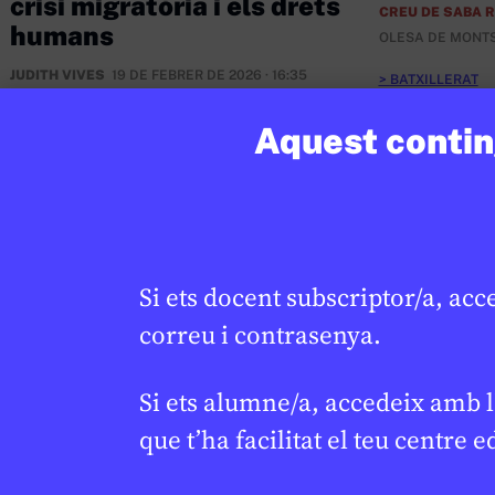
crisi migratòria i els drets
CREU DE SABA 
humans
OLESA DE MONT
JUDITH VIVES
19 DE FEBRER DE 2026 · 16:35
BATXILLERAT
Aquest conting
Si ets docent subscriptor/a, acc
correu i contrasenya.
Si ets alumne/a, accedeix amb l
que t’ha facilitat el teu centre e