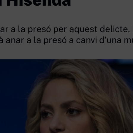
ar a la presó per aquest delicte, 
rà anar a la presó a canvi d’una m