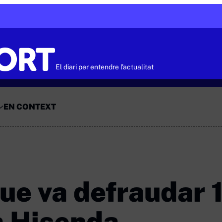
El diari per entendre l'actualitat
EN CONTEXT
ue va defraudar 
a Hisenda