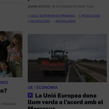
JAUME ESTEVE
16 DE FEBRER DE 2026 · 6:00
CICLE SUPERIOR DE PRIMÀRIA
1R CICLE ESO
2N CICLE ESO
BATXILLERAT
 RED
UE
/
ECONOMIA
an?
La Unió Europea dona
★
llum verda a l’acord amb el
E PRIMÀRIA
Mercosur