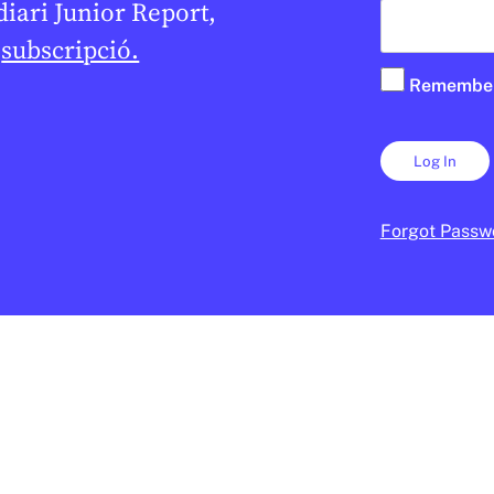
 diari Junior Report,
e
subscripció.
Remembe
Forgot Passw