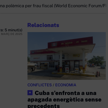
una polèmica per frau fiscal (World Economic Forum/Fli
Relacionats
a: 5 minut(s)
E MARÇ DE 2025
CONFLICTES
/
ECONOMIA
Cuba s’enfronta a una
★
apagada energètica sense
precedents