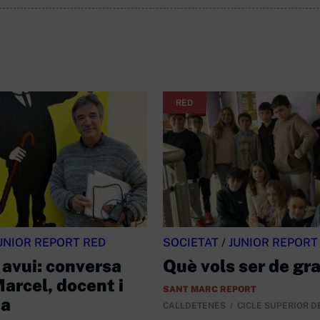
RED
UNIOR REPORT RED
SOCIETAT
/
JUNIOR REPORT
 avui: conversa
Què vols ser de gr
arcel, docent i
SANT MARC REPORT
ta
CALLDETENES
CICLE SUPERIOR D