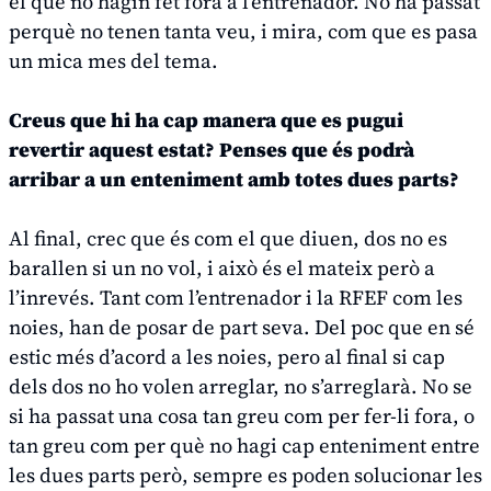
el que no hagin fet fora a l’entrenador. No ha passat
perquè no tenen tanta veu, i mira, com que es pasa
un mica mes del tema.
Creus que hi ha cap manera que es pugui
revertir aquest estat? Penses que és podrà
arribar a un enteniment amb totes dues parts?
Al final, crec que és com el que diuen, dos no es
barallen si un no vol, i això és el mateix però a
l’inrevés. Tant com l’entrenador i la RFEF com les
noies, han de posar de part seva. Del poc que en sé
estic més d’acord a les noies, pero al final si cap
dels dos no ho volen arreglar, no s’arreglarà. No se
si ha passat una cosa tan greu com per fer-li fora, o
tan greu com per què no hagi cap enteniment entre
les dues parts però, sempre es poden solucionar les