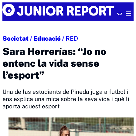
Skip
Junior
to
Report
content
Societat
/
Educació
/
RED
Sara Herrerías: “Jo no
entenc la vida sense
l’esport”
Una de las estudiants de Pineda juga a futbol i
ens explica una mica sobre la seva vida i què li
aporta aquest esport