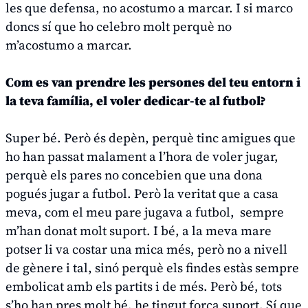
les que defensa, no acostumo a marcar. I si marco
doncs sí que ho celebro molt perquè no
m’acostumo a marcar.
Com es van prendre les persones del teu entorn i
la teva família, el voler dedicar-te al futbol?
Super bé. Però és depèn, perquè tinc amigues que
ho han passat malament a l’hora de voler jugar,
perquè els pares no concebien que una dona
pogués jugar a futbol. Però la veritat que a casa
meva, com el meu pare jugava a futbol, ​ sempre
m’han donat molt suport. I bé, a la meva mare
potser li va costar una mica més, però no a nivell
de gènere i tal, sinó perquè els findes estàs sempre
embolicat amb els partits i de més. Però bé, tots
s’ho han pres molt bé, he tingut força suport. Sí que