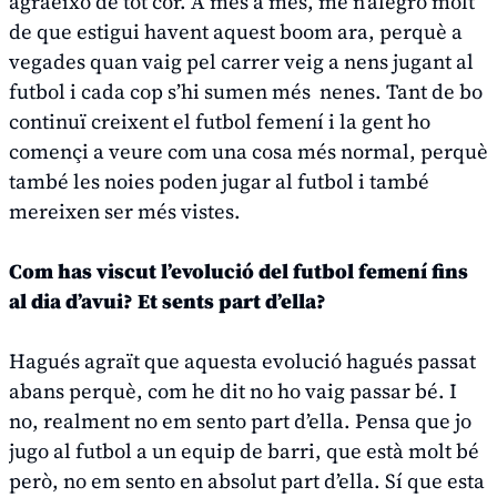
agraeixo de tot cor. A més a més, me n’alegro molt
de que estigui havent aquest
boom
ara, perquè a
vegades quan vaig pel carrer veig a nens jugant al
futbol i cada cop s’hi sumen més nenes. Tant de bo
continuï creixent el futbol femení i la gent ho
començi a veure com una cosa més normal, perquè
també les noies poden jugar al futbol i també
mereixen ser més vistes.
Com has viscut l’evolució del futbol femení fins
al dia d’avui? Et sents part d’ella?
Hagués agraït que aquesta evolució hagués passat
abans perquè, com he dit no ho vaig passar bé. I
no, realment no em sento part d’ella. Pensa que jo
jugo al futbol a un equip de barri, que està molt bé
però, no em sento en absolut part d’ella. Sí que esta