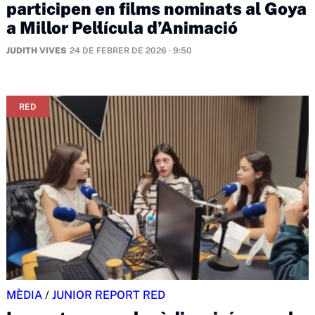
participen en films nominats al Goya
a Millor Pel·lícula d’Animació
JUDITH VIVES
24 DE FEBRER DE 2026 · 9:50
RED
MÈDIA
/
JUNIOR REPORT RED