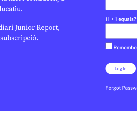
ducatiu.
11 + 1 equals?
 diari Junior Report,
e
subscripció.
Remembe
ESPORTS
e sortida als Jocs
Què són els Joc
★
 d’hivern amb
Olímpics d’hivern?
portistes i nous
DANIEL MOYA
3 DE FEBRER DE 2026 
Forgot Passw
CICLE SUPERIOR DE PRIMÀRIA
LA
6 DE FEBRER DE 2026 · 6:01
1R CICLE ESO
2N CICLE ESO
BATXILLERAT
R DE PRIMÀRIA
2N CICLE ESO