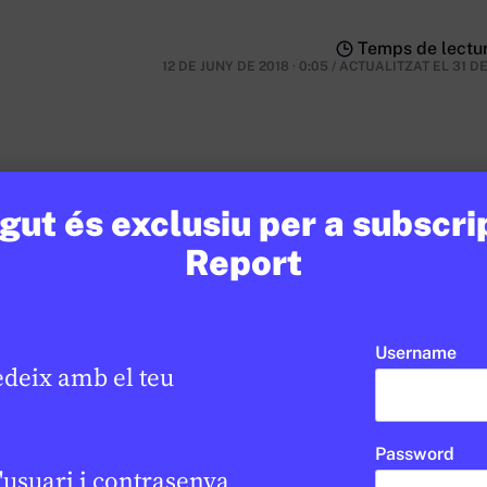
Temps de lectur
12 DE JUNY DE 2018 · 0:05
/
ACTUALITZAT EL
31 D
ut és exclusiu per a subscri
nsulta
Report
Username
edeix amb el teu
Password
EN CONTEXT
'usuari i contrasenya