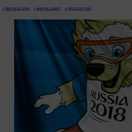
2N CICLE ESO
BATXILLERAT
1R CICLE ESO