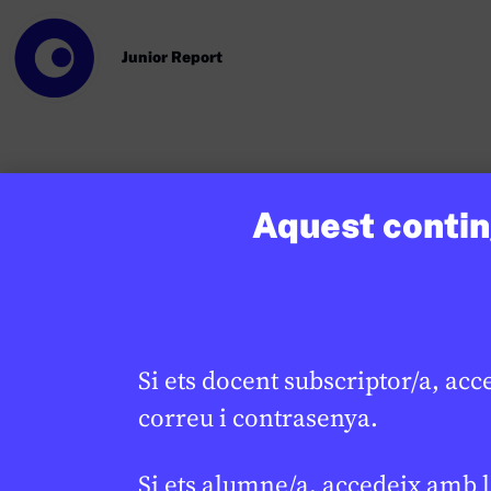
Junior Report
Aquest conting
Si vols treballar més sobre aquest tema co
CR
tots els recursos aquí.
Si ets docent subscriptor/a, acc
Continguts relacionats
correu i contrasenya.
Si ets alumne/a, accedeix amb l