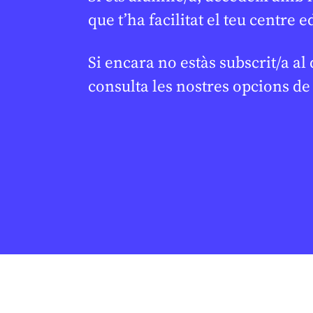
que t’ha facilitat el teu centre e
Si encara no estàs subscrit/a al
consulta les nostres opcions d
ESPORTS
ESPORTS
Oriol Cardona guanya
Tret d
★
★
l’or en esquí de muntanya i
Olímpics
fa història als Jocs
3.000 es
Olímpics
esports
LAURA CUESTA
23 DE FEBRER DE 2026 · 6:00
ÀNGELA ZORRIL
CICLE SUPERIOR DE PRIMÀRIA
CICLE SUPERIO
1R CICLE ESO
2N CICLE ESO
1R CICLE ESO
BATXILLERAT
BATXILLERAT