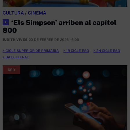
CULTURA
/
CINEMA
‘Els Simpson’ arriben al capítol
★
800
JUDITH VIVES
20 DE FEBRER DE 2026 · 6:00
CICLE SUPERIOR DE PRIMÀRIA
1R CICLE ESO
2N CICLE ESO
BATXILLERAT
RED