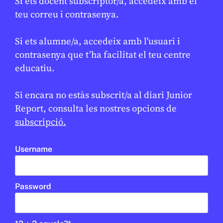
Si ets docent subscriptor/a, accedeix amb el
teu correu i contrasenya.
Si ets alumne/a, accedeix amb l'usuari i
contrasenya que t’ha facilitat el teu centre
educatiu.
Si encara no estàs subscrit/a al diari Junior
Report, consulta les nostres opcions de
subscripció.
MÈDIA
/
INTEL·LIGÈNCIA ARTIFICIAL
El projecte AI4EDU presenta a
l’EdTech Congress la seva
Username
estratègia per a una IA ètica i
responsable al sector educatiu
Password
JUNIOR REPORT
10 DE FEBRER DE 2026 · 11:24
CICLE SUPERIOR DE PRIMÀRIA
1R CICLE ESO
2N CICLE ESO