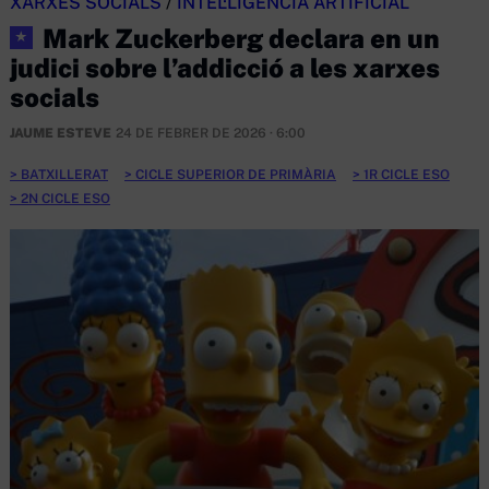
XARXES SOCIALS
/
INTEL·LIGÈNCIA ARTIFICIAL
Mark Zuckerberg declara en un
★
judici sobre l’addicció a les xarxes
socials
JAUME ESTEVE
24 DE FEBRER DE 2026 · 6:00
BATXILLERAT
CICLE SUPERIOR DE PRIMÀRIA
1R CICLE ESO
2N CICLE ESO