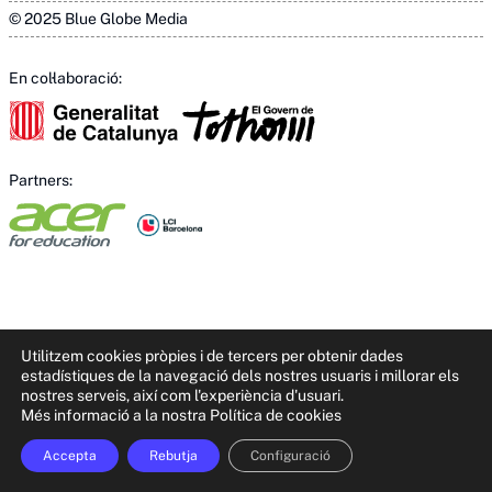
© 2025 Blue Globe Media
En col·laboració:
Partners:
Utilitzem cookies pròpies i de tercers per obtenir dades
estadístiques de la navegació dels nostres usuaris i millorar els
nostres serveis, així com l'experiència d'usuari.
This site is registered on
wpml.org
as a development site. Switch to a
Més informació a la nostra Política de cookies
production site key to
remove this banner
.
Accepta
Rebutja
Configuració