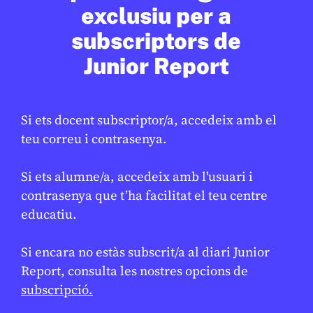
JUDITH VIVES
24 DE FEBRER DE 2026 · 9:50
exclusiu per a
subscriptors de
Junior Report
En col·laboració amb
AJUNTAMENT DE BARCELONA
Si ets docent subscriptor/a, accedeix amb el
teu correu i contrasenya.
Si ets alumne/a, accedeix amb l'usuari i
contrasenya que t’ha facilitat el teu centre
educatiu.
SOCIETAT
/
ODS
Si encara no estàs subscrit/a al diari Junior
Barcelona reforça la neteja per
Report, consulta les nostres opcions de
millorar el manteniment de l’espai
subscripció.
públic