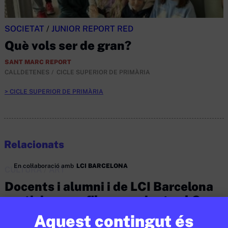
SOCIETAT
/
JUNIOR REPORT RED
Què vols ser de gran?
SANT MARC REPORT
CALLDETENES
CICLE SUPERIOR DE PRIMÀRIA
CICLE SUPERIOR DE PRIMÀRIA
Relacionats
En col·laboració amb
LCI BARCELONA
CULTURA
/
ART
Docents i alumni i de LCI Barcelona
participen en films nominats al Goya
a Millor Pel·lícula d’Animació
Aquest contingut és