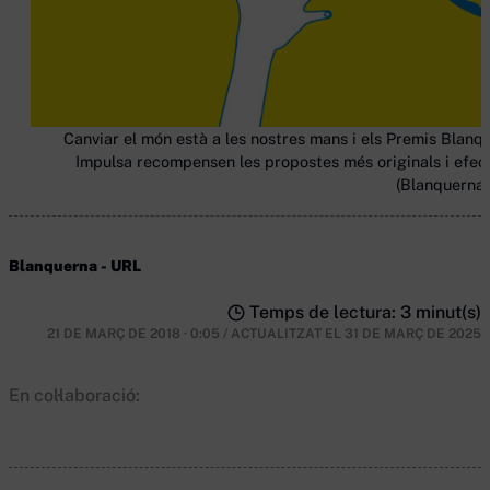
Canviar el món està a les nostres mans i els Premis Blanq
Impulsa recompensen les propostes més originals i efect
(Blanquerna
Blanquerna - URL
Temps de lectura: 3 minut(s)
21 DE MARÇ DE 2018 · 0:05
/
ACTUALITZAT EL
31 DE MARÇ DE 2025
En col·laboració: