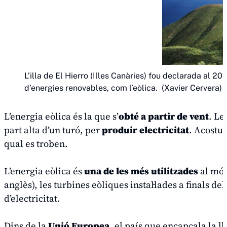
L’illa de El Hierro (Illes Canàries) fou declarada a
d’energies renovables, com l’eòlica. (Xavier Cervera)
L’energia eòlica és la que s’
obté a partir de vent
. Le
part alta d’un turó, per
produir electricitat
. Acostu
qual es troben.
L’energia eòlica és
una de les més utilitzades
al món
anglès), les turbines eòliques instal·lades a finals de
d’electricitat.
Dins de la
Unió Europea
, el país que encapçala la l