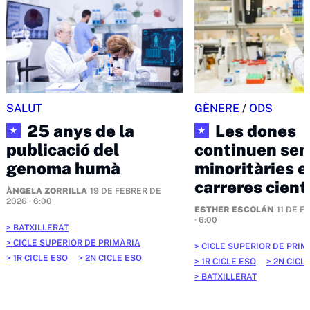
SALUT
GÈNERE
/
ODS
25 anys de la
Les dones
★
★
publicació del
continuen sen
genoma humà
minoritàries e
carreres cient
ÀNGELA ZORRILLA
19 DE FEBRER DE
2026 · 6:00
ESTHER ESCOLÁN
11 DE F
· 6:00
BATXILLERAT
CICLE SUPERIOR DE PRIMÀRIA
CICLE SUPERIOR DE PRIM
1R CICLE ESO
2N CICLE ESO
1R CICLE ESO
2N CICL
BATXILLERAT