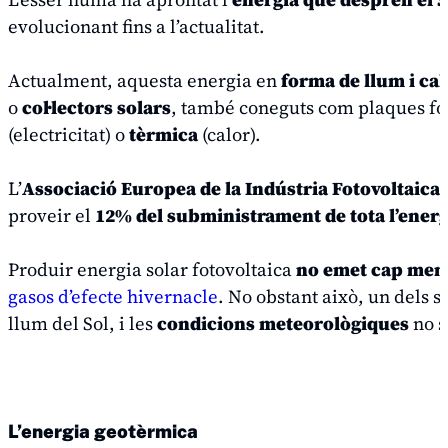
evolucionant fins a l’actualitat.
Actualment, aquesta energia en
forma de llum i ca
o
col·lectors solars
, també coneguts com plaques fo
(electricitat) o
tèrmica
(calor).
L’
Associació Europea de la Indústria Fotovoltaica
proveir el
12% del subministrament de tota l’energ
Produir energia solar fotovoltaica
no emet cap mena
gasos d’efecte hivernacle
. No obstant això, un dels s
llum del Sol, i les
condicions meteorològiques
no s
L’energia geotèrmica