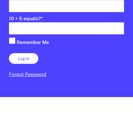
10 + 5 equals?
*
Remember Me
CONFLICTES
/
POLÍTICA
Per què Trump vol aconseguir
Groenlàndia?
Forgot Password
MARC GARCIA DEL MORAL
13 DE GENER DE 2026 · 15:54
1R CICLE ESO
2N CICLE ESO
BATXILLERAT