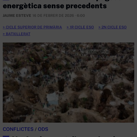
energètica sense precedents
JAUME ESTEVE
16 DE FEBRER DE 2026 · 6:00
CICLE SUPERIOR DE PRIMÀRIA
1R CICLE ESO
2N CICLE ESO
BATXILLERAT
CONFLICTES
/
ODS