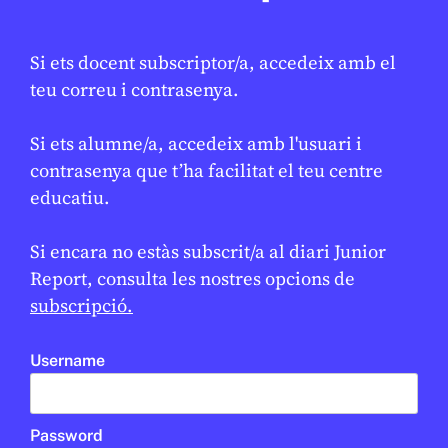
Si ets docent subscriptor/a, accedeix amb el
teu correu i contrasenya.
Si ets alumne/a, accedeix amb l'usuari i
CONFLICTES
/
HISTÒRIA
contrasenya que t’ha facilitat el teu centre
Què va ser l’Holocaust?
educatiu.
DANIEL MOYA
22 DE GENER DE 2026 · 13:32
Si encara no estàs subscrit/a al diari Junior
CICLE SUPERIOR DE PRIMÀRIA
1R CICLE ESO
2N CICLE ESO
Report, consulta les nostres opcions de
BATXILLERAT
subscripció.
EN CONTEXT
Username
Password