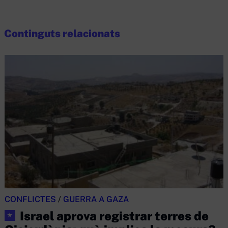
Continguts relacionats
CONFLICTES
/
GUERRA A GAZA
Israel aprova registrar terres de
★