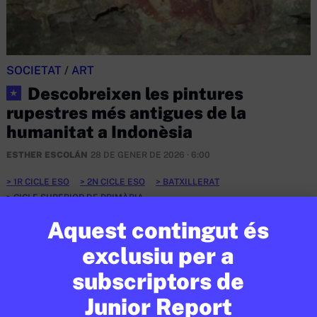
SOCIETAT
/
ART
Descobreixen les pintures
★
rupestres més antigues de la
humanitat a Indonèsia
ESTHER ESCOLÁN
28 DE GENER DE 2026 · 6:00
1R CICLE ESO
2N CICLE ESO
BATXILLERAT
CICLE SUPERIOR DE PRIMÀRIA
Aquest contingut és
EN CONTEXT
exclusiu per a
subscriptors de
Junior Report