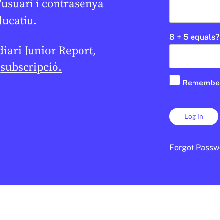
'usuari i contrasenya
EN CONTEXT
ducatiu.
8 + 5 equals?
 diari Junior Report,
e
subscripció.
Remembe
ESPORTS
e sortida als Jocs
Què són els Joc
★
 d’hivern amb
Olímpics d’hivern?
portistes i nous
DANIEL MOYA
3 DE FEBRER DE 2026 
Forgot Passw
CICLE SUPERIOR DE PRIMÀRIA
LA
6 DE FEBRER DE 2026 · 6:01
1R CICLE ESO
2N CICLE ESO
BATXILLERAT
R DE PRIMÀRIA
2N CICLE ESO