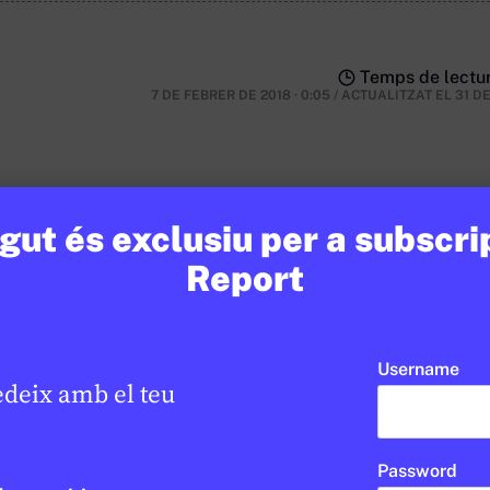
Temps de lectur
7 DE FEBRER DE 2018 · 0:05
/
ACTUALITZAT EL
31 D
ut és exclusiu per a subscri
nsulta
Report
Username
edeix amb el teu
Password