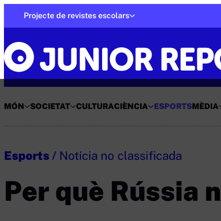
Skip
Projecte de revistes escolars
to
Junior Report
content
MÓN
SOCIETAT
CULTURA
CIÈNCIA
ESPORTS
MÈDIA
Esports
/
Notícia no classificada
Per què Rússia n