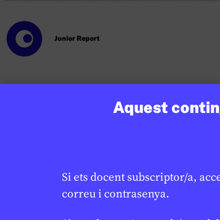
Junior Report
Aquest conting
Si vols treballar més sobre aquest tema co
CR
tots els recursos aquí.
Si ets docent subscriptor/a, acc
correu i contrasenya.
Continguts relacionats