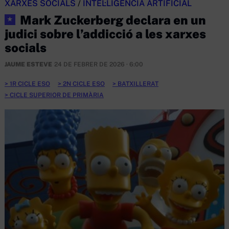
XARXES SOCIALS
/
INTEL·LIGÈNCIA ARTIFICIAL
Mark Zuckerberg declara en un
★
judici sobre l’addicció a les xarxes
socials
JAUME ESTEVE
24 DE FEBRER DE 2026 · 6:00
1R CICLE ESO
2N CICLE ESO
BATXILLERAT
CICLE SUPERIOR DE PRIMÀRIA