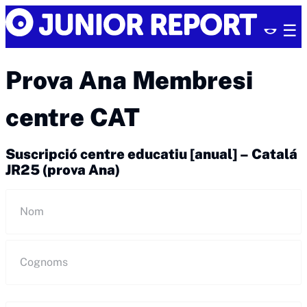
Skip
Junior
to
Report
content
Prova Ana Membresi
centre CAT
Suscripció centre educatiu [anual] – Catalá
JR25 (prova Ana)
Nom
i
cognoms
Nom
(Obligatori)
Cognoms