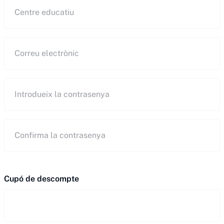
Centre
educatiu
(Obligatori)
Correu
electrònic
(Obligatori)
Contrasenya
(Obligatori)
Introduïu
la
contrasenya
Confirmeu
la
Cupó de descompte
contrasenya