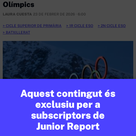
Olímpics
LAURA CUESTA
23 DE FEBRER DE 2026 · 6:00
CICLE SUPERIOR DE PRIMÀRIA
1R CICLE ESO
2N CICLE ESO
BATXILLERAT
Aquest contingut és
exclusiu per a
subscriptors de
Junior Report
ESPORTS