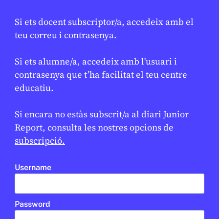
Tret de sortida als Jocs Olímpics
★
d’hivern amb 3.000 esportistes i
Si ets docent subscriptor/a, accedeix amb el
nous esports
teu correu i contrasenya.
ÀNGELA ZORRILLA
6 DE FEBRER DE 2026 · 6:01
Si ets alumne/a, accedeix amb l'usuari i
CICLE SUPERIOR DE PRIMÀRIA
1R CICLE ESO
2N CICLE ESO
contrasenya que t’ha facilitat el teu centre
BATXILLERAT
educatiu.
EN CONTEXT
Si encara no estàs subscrit/a al diari Junior
Report, consulta les nostres opcions de
subscripció.
Username
Password