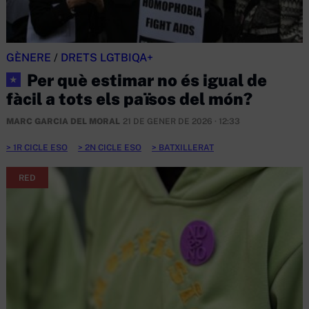
GÈNERE
/
DRETS LGTBIQA+
Per què estimar no és igual de
★
fàcil a tots els països del món?
MARC GARCIA DEL MORAL
21 DE GENER DE 2026 · 12:33
1R CICLE ESO
2N CICLE ESO
BATXILLERAT
RED