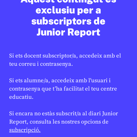
exclusiu per a
JUDITH VIVES
24 DE FEBRER DE 2026 · 9:50
subscriptors de
Junior Report
En col·laboració amb
AJUNTAMENT DE BARCELONA
Si ets docent subscriptor/a, accedeix amb el
teu correu i contrasenya.
Si ets alumne/a, accedeix amb l'usuari i
contrasenya que t’ha facilitat el teu centre
educatiu.
Si encara no estàs subscrit/a al diari Junior
SOCIETAT
/
ODS
Report, consulta les nostres opcions de
Barcelona reforça la neteja per
subscripció.
millorar el manteniment de l’espai