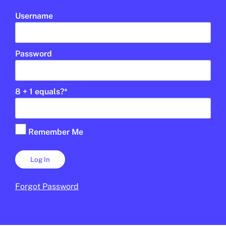
públic
Username
LAURA FERNÁNDEZ
17 DE FEBRER DE 2026 · 16:22
Password
Open Arms
8 + 1 equals?
*
En col·laboració:
Palau Robert
Remember Me
Forgot Password
UD
1R CICLE ESO
2N CICLE ESO
BATXILLERAT