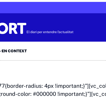
El diari per entendre l'actualitat
EN CONTEXT
{border-radius: 4px !important;}”][vc_c
und-color: #000000 !important;}”][vc_c