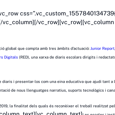
019
[vc_row css=”.vc_custom_1557840134739{bo
][/vc_column][/vc_row][vc_row][vc_column
ació global que compta amb tres àmbits d’actuació:
Junior Report
rs Digitals
(RED), una xarxa de diaris escolars dirigits i redacta
diaris i presentar-los com una eina educativa que ajudi tant a la 
tació de nous llenguatges narratius, suports tecnològics i cana
9, la finalitat dels quals és reconèixer el treball realitzat pe
_column_text][vc_column_text]
Les escoles i inst