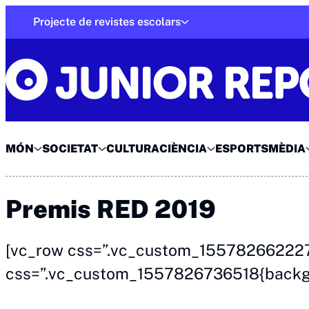
Skip
Projecte de revistes escolars
to
Junior Report
content
MÓN
SOCIETAT
CULTURA
CIÈNCIA
ESPORTS
MÈDIA
Premis RED 2019
[vc_row css=”.vc_custom_1557826622277
css=”.vc_custom_1557826736518{backgro