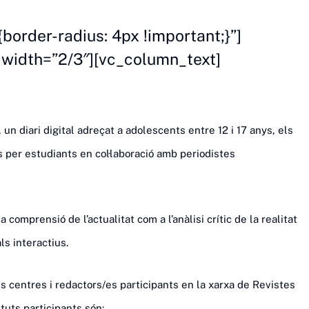
rder-radius: 4px !important;}”]
 width=”2/3″][vc_column_text]
, un diari digital adreçat a adolescents entre 12 i 17 anys, els
ts per estudiants en col·laboració amb periodistes
comprensió de l’actualitat com a l’anàlisi crític de la realitat
ls interactius.
ls centres i redactors/es participants en la xarxa de Revistes
ituts participants són: