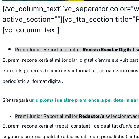
[/vc_column_text][vc_separator color=”w
active_section=””][vc_tta_section tit
[vc_column_text]
Premi Junior Report a la millor
Revista Escolar Digital
se
El premi reconeixerà el millor diari digital d’entre els vuit pa
entre els gèneres d’opinió i els informatius, actualització con
periodístic al format digital.
S’entregarà
un diploma i un altre premi encara per determinar
Premi Junior Report al millor
Redactor/a
seleccionat/ada
El premi reconeixerà el treball constant i de qualitat d’un/a 
següents criteris: qualitat redaccional i estil periodístic (sin