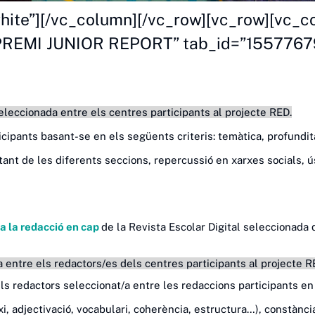
hite”][/vc_column][/vc_row][vc_row][vc_c
le=”PREMI JUNIOR REPORT” tab_id=”155776
leccionada entre els centres participants al projecte RED.
rticipants basant-se en els següents criteris: temàtica, profundi
stant de les diferents seccions, repercussió en xarxes socials, ú
 a la redacció en cap
de la Revista Escolar Digital seleccionada d
 entre els redactors/es dels centres participants al projecte R
dels redactors seleccionat/a entre les redaccions participants en
taxi, adjectivació, vocabulari, coherència, estructura…), constànc