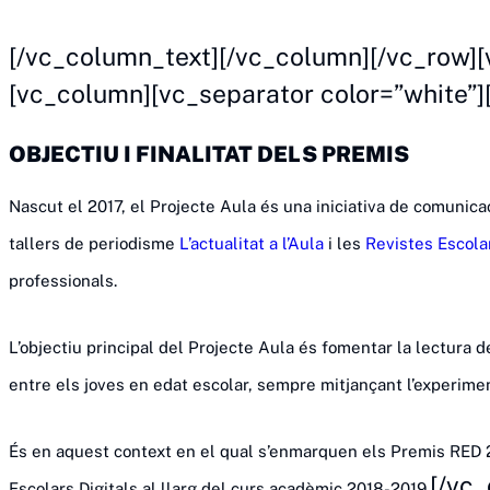
Bases de la 1ª edició dels Premis RED 2
[/vc_column_text][/vc_column][/vc_row]
[vc_column][vc_separator color=”white”
OBJECTIU I FINALITAT DELS PREMIS
Nascut el 2017, el Projecte Aula és una iniciativa de comunic
tallers de periodisme
L’actualitat a l’Aula
i les
Revistes Escola
professionals.
L’objectiu principal del Projecte Aula és fomentar la lectura de 
entre els joves en edat escolar, sempre mitjançant l’experimen
És en aquest context en el qual s’enmarquen els Premis RED 201
[/vc
Escolars Digitals al llarg del curs acadèmic 2018-2019.