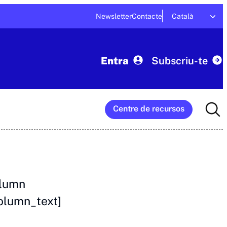
Newsletter
Contacte
Català
Entra
Subscriu-te
Searc
Centre de recursos
for:
olumn
olumn_text]