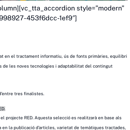
olumn][vc_tta_accordion style=”modern”
7998927-453f6dcc-1ef9″]
tat en el tractament informatiu, ús de fonts primàries, equilibri
s de les noves tecnologies i adaptabilitat del contingut
’entre tres finalistes.
ED.
 el projecte RED. Aquesta selecció es realitzarà en base als
ia en la publicació d’articles, varietat de temàtiques tractades,