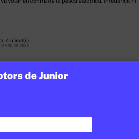
a votar en contra de la pesca elèctrica. (Frederick Flor
a: 4 minut(s)
E MARÇ DE 2025
ptors de Junior