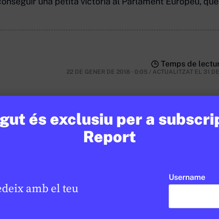
onseguir una petita victòria al Parlament Europeu, que v
Temps de lectur
22 DE GENER DE 2018 · 0:05
/
ACTUALITZAT EL
31 D
ut és exclusiu per a subscri
Report
nsulta
Username
edeix amb el teu