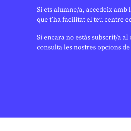
Continguts relacionats
Si ets alumne/a, accedeix amb l
que t’ha facilitat el teu centre e
En col·laborac
Si encara no estàs subscrit/a al
consulta les nostres opcions d
CANVI CLIMÀTIC
/
CATÀSTROFES
CANVI CLIMÀ
NATURALS
Junior R
Per què aquest any hi
★
de les A
ha un risc més gran
una Unit
d’allaus?
comprend
l’aigua i
ESTHER ESCOLÁN
21 DE GENER DE 2026 · 6:00
conserva
BATXILLERAT