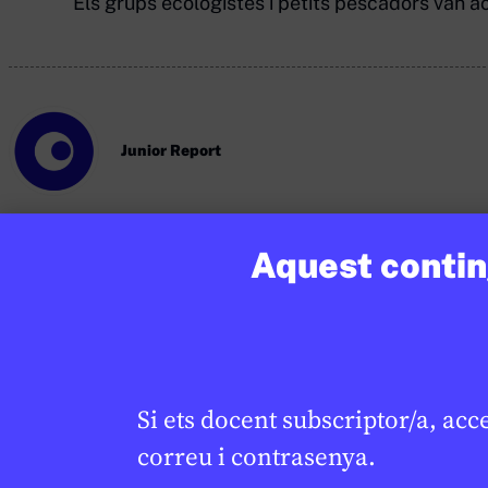
Els grups ecologistes i petits pescadors van ac
Junior Report
Aquest conting
Si vols treballar més sobre aquest tema co
CR
tots els recursos aquí.
Si ets docent subscriptor/a, acc
correu i contrasenya.