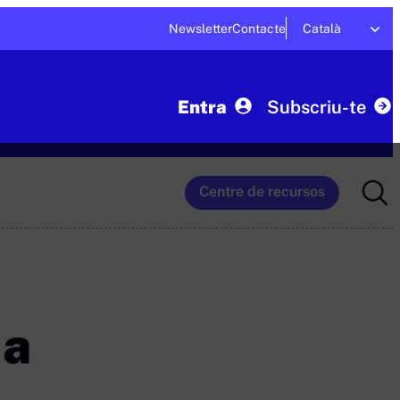
Newsletter
Contacte
Català
Entra
Subscriu-te
Searc
Centre de recursos
for:
 a