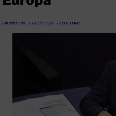
1R CICLE ESO
2N CICLE ESO
BATXILLERAT