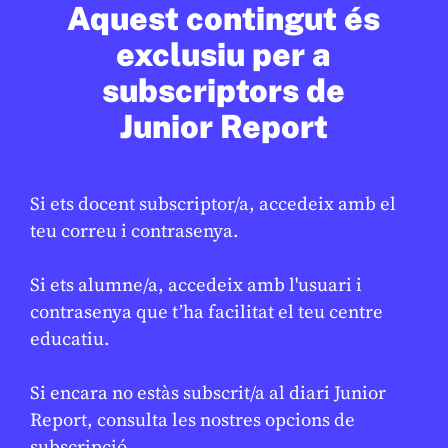
L’estrella de Nadal, un misteri per
★
Aquest contingut és
resoldre
exclusiu per a
PARC ASTRONÒMIC MONTSEC
5 DE GENER DE 2026 · 6:00
subscriptors de
Junior Report
Si ets docent subscriptor/a, accedeix amb el
teu correu i contrasenya.
Si ets alumne/a, accedeix amb l'usuari i
contrasenya que t’ha facilitat el teu centre
educatiu.
Si encara no estàs subscrit/a al diari Junior
CIÈNCIA
/
EXPLORACIÓ ESPACIAL
Report, consulta les nostres opcions de
Eclipsi lunar total: per què la
subscripció.
★