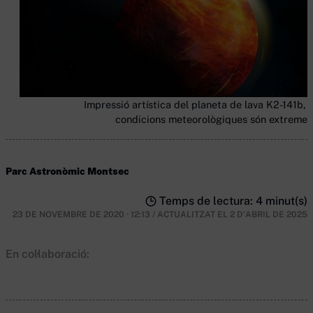
Impressió artística del planeta de lava K2-141b, o
condicions meteorològiques són extremes.
Parc Astronòmic Montsec
Temps de lectura: 4 minut(s)
23 DE NOVEMBRE DE 2020 · 12:13
/
ACTUALITZAT EL
2 D'ABRIL DE 2025
En col·laboració: