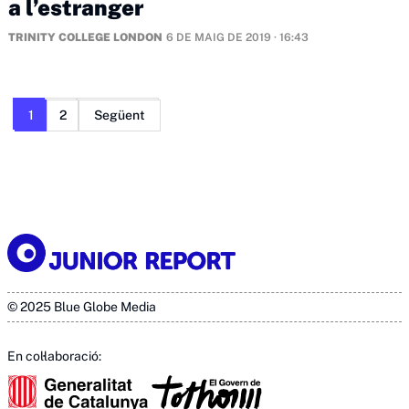
a l’estranger
TRINITY COLLEGE LONDON
6 DE MAIG DE 2019 · 16:43
Paginació
1
2
Següent
de
les
entrades
© 2025 Blue Globe Media
En col·laboració: