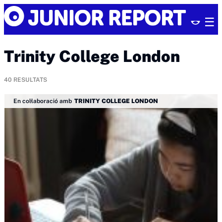
Skip
Junior
to
Report
content
Trinity College London
40
RESULTATS
En col·laboració amb
TRINITY COLLEGE LONDON