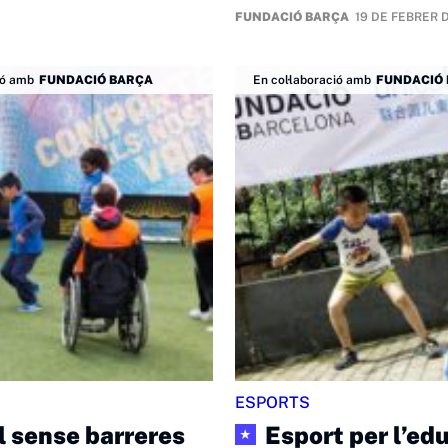
FUNDACIÓ BARÇA
19 DE FEBRER D
ió amb
FUNDACIÓ BARÇA
En col·laboració amb
FUNDACIÓ
ESPORTS
l sense barreres
Esport per l’ed
★