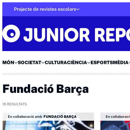
Skip
Projecte de revistes escolars
to
Junior Report
content
MÓN
SOCIETAT
CULTURA
CIÈNCIA
ESPORTS
MÈDIA
Fundació Barça
19
RESULTATS
En col·laboració amb
FUNDACIÓ BARÇA
En col·laborac