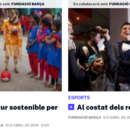
ió amb
FUNDACIÓ BARÇA
En col·laboració amb
FUNDACIÓ
ESPORTS
ur sostenible per
Al costat dels 
★
FUNDACIÓ BARÇA
9 D'ABRIL DE 20
ÇA
10 D'ABRIL DE 2018 · 0:05