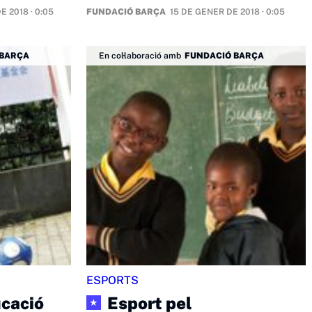
E 2018 · 0:05
FUNDACIÓ BARÇA
15 DE GENER DE 2018 · 0:05
 BARÇA
En col·laboració amb
FUNDACIÓ BARÇA
ESPORTS
ucació
Esport pel
★