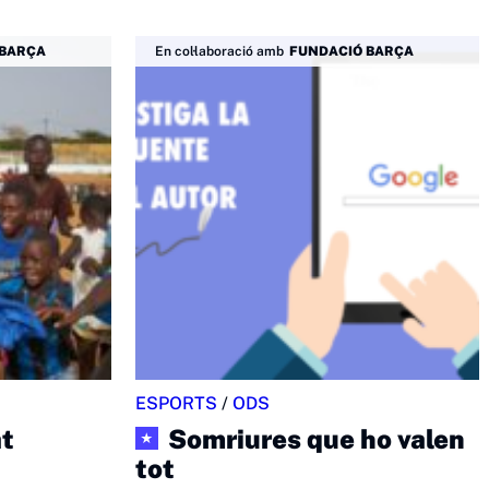
 BARÇA
En col·laboració amb
FUNDACIÓ BARÇA
ESPORTS
/
ODS
t
Somriures que ho valen
★
tot