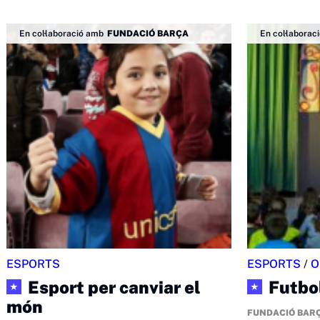
En col·laboració amb
FUNDACIÓ BARÇA
En col·laborac
ESPORTS
ESPORTS
/
O
Esport per canviar el
Futbol
★
★
món
FUNDACIÓ BAR