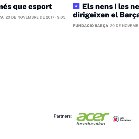
més que esport
Els nens i les n
★
dirigeixen el Barç
ÇA
20 DE NOVEMBRE DE 2017 · 9:05
FUNDACIÓ BARÇA
20 DE NOVEMBR
Partners: