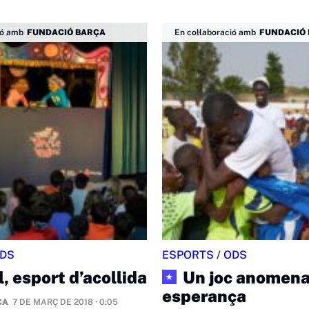
ió amb
FUNDACIÓ BARÇA
En col·laboració amb
FUNDACIÓ
DS
ESPORTS
/
ODS
, esport d’acollida
Un joc anomena
★
esperança
ÇA
7 DE MARÇ DE 2018 · 0:05