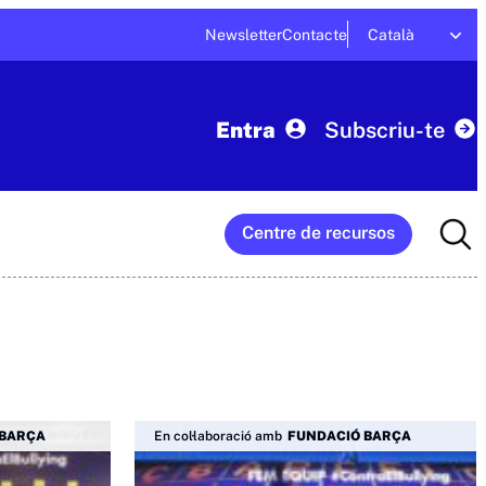
Newsletter
Contacte
Català
Entra
Subscriu-te
Searc
Centre de recursos
for:
 BARÇA
En col·laboració amb
FUNDACIÓ BARÇA