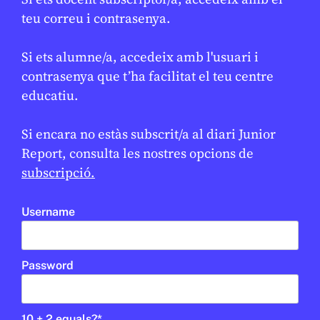
teu correu i contrasenya.
2N CICLE ESO
BATXILLERAT
CICLE SUPERIOR DE PRIMÀRIA
1R CICLE ESO
Si ets alumne/a, accedeix amb l'usuari i
contrasenya que t’ha facilitat el teu centre
educatiu.
Si encara no estàs subscrit/a al diari Junior
Report, consulta les nostres opcions de
subscripció.
Username
CONFLICTES
/
ECONOMIA
Password
Cuba s’enfronta a una apagada
★
energètica sense precedents
10 + 2 equals?
*