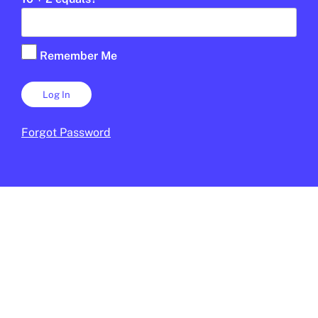
JAUME ESTEVE
16 DE FEBRER DE 2026 · 6:00
CICLE SUPERIOR DE PRIMÀRIA
1R CICLE ESO
2N CICLE ESO
BATXILLERAT
Remember Me
Forgot Password
© 2025 Blue Globe Media
En col·laboració: